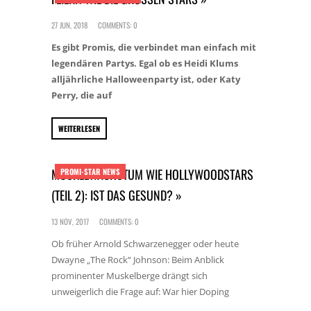
27 JUN, 2018
COMMENTS: 0
Es gibt Promis, die verbindet man einfach mit
legendären Partys. Egal ob es Heidi Klums
alljährliche Halloweenparty ist, oder Katy
Perry, die auf
WEITERLESEN
MUSKELWACHSTUM WIE HOLLYWOODSTARS
PROMI-STAR NEWS
(TEIL 2): IST DAS GESUND? »
13 NOV, 2017
COMMENTS: 0
Ob früher Arnold Schwarzenegger oder heute
Dwayne „The Rock“ Johnson: Beim Anblick
prominenter Muskelberge drängt sich
unweigerlich die Frage auf: War hier Doping