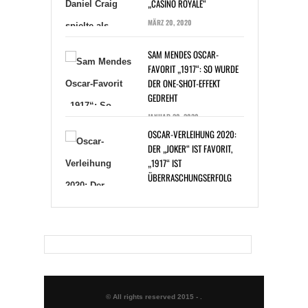
MÄRZ 20, 2020
SAM MENDES OSCAR-
FAVORIT „1917“: SO WURDE
DER ONE-SHOT-EFFEKT
GEDREHT
JANUAR 20, 2020
OSCAR-VERLEIHUNG 2020:
DER „JOKER“ IST FAVORIT,
„1917“ IST
ÜBERRASCHUNGSERFOLG
JANUAR 14, 2020
BAKTERIENINFEKTION: ZAC
EFRON BEI DREHARBEITEN
ERKRANKT
DEZEMBER 30, 2019
© All rights reserved 2015 -
.