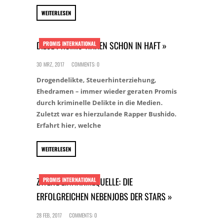
WEITERLESEN
DIESE PROMIS WAREN SCHON IN HAFT »
PROMIS INTERNATIONAL
30 MRZ, 2017
COMMENTS: 0
Drogendelikte, Steuerhinterziehung,
Ehedramen – immer wieder geraten Promis
durch kriminelle Delikte in die Medien.
Zuletzt war es hierzulande Rapper Bushido.
Erfahrt hier, welche
WEITERLESEN
ZWEITE EINNAHMEQUELLE: DIE
PROMIS INTERNATIONAL
ERFOLGREICHEN NEBENJOBS DER STARS »
28 FEB, 2017
COMMENTS: 0