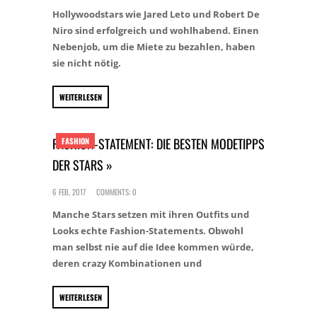
Hollywoodstars wie Jared Leto und Robert De
Niro sind erfolgreich und wohlhabend. Einen
Nebenjob, um die Miete zu bezahlen, haben
sie nicht nötig.
WEITERLESEN
FASHION-STATEMENT: DIE BESTEN MODETIPPS
FASHION
DER STARS »
6 FEB, 2017
COMMENTS: 0
Manche Stars setzen mit ihren Outfits und
Looks echte Fashion-Statements. Obwohl
man selbst nie auf die Idee kommen würde,
deren crazy Kombinationen und
WEITERLESEN