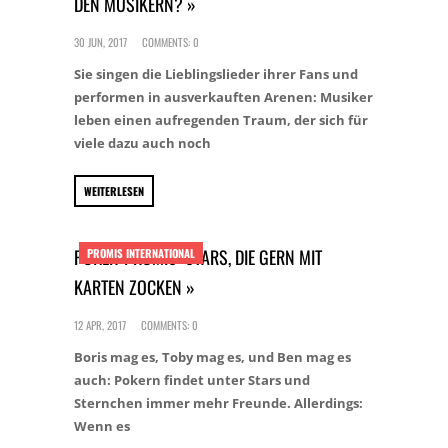
DEN MUSIKERN? »
30 JUN, 2017
COMMENTS: 0
Sie singen die Lieblingslieder ihrer Fans und
performen in ausverkauften Arenen: Musiker
leben einen aufregenden Traum, der sich für
viele dazu auch noch
WEITERLESEN
POKER-PROMIS: STARS, DIE GERN MIT
PROMIS INTERNATIONAL
KARTEN ZOCKEN »
12 APR, 2017
COMMENTS: 0
Boris mag es, Toby mag es, und Ben mag es
auch: Pokern findet unter Stars und
Sternchen immer mehr Freunde. Allerdings:
Wenn es