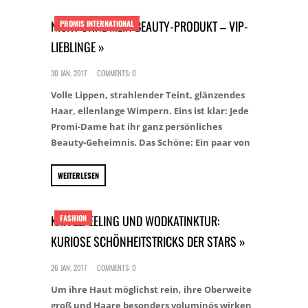
NICHT OHNE MEIN BEAUTY-PRODUKT – VIP-
PROMIS INTERNATIONAL
LIEBLINGE »
30 JAN, 2017
COMMENTS: 0
Volle Lippen, strahlender Teint, glänzendes
Haar, ellenlange Wimpern. Eins ist klar: Jede
Promi-Dame hat ihr ganz persönliches
Beauty-Geheimnis. Das Schöne: Ein paar von
WEITERLESEN
KAFFEEPEELING UND WODKATINKTUR:
FASHION
KURIOSE SCHÖNHEITSTRICKS DER STARS »
26 JAN, 2017
COMMENTS: 0
Um ihre Haut möglichst rein, ihre Oberweite
groß und Haare besonders voluminös wirken