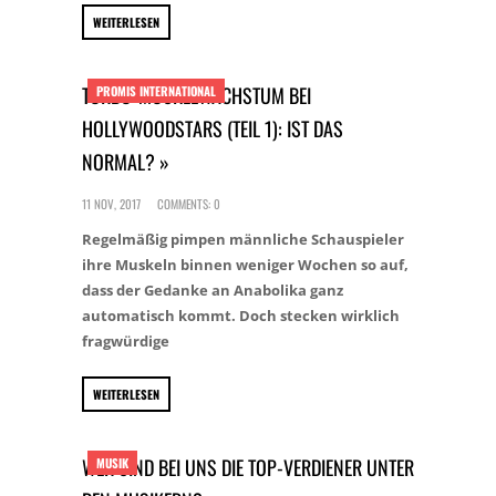
WEITERLESEN
TURBO-MUSKELWACHSTUM BEI
PROMIS INTERNATIONAL
HOLLYWOODSTARS (TEIL 1): IST DAS
NORMAL? »
11 NOV, 2017
COMMENTS: 0
Regelmäßig pimpen männliche Schauspieler
ihre Muskeln binnen weniger Wochen so auf,
dass der Gedanke an Anabolika ganz
automatisch kommt. Doch stecken wirklich
fragwürdige
WEITERLESEN
WER SIND BEI UNS DIE TOP-VERDIENER UNTER
MUSIK