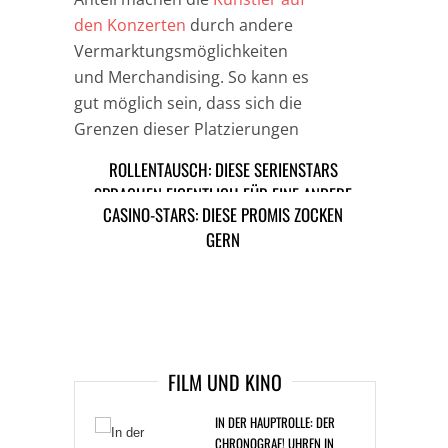
den Konzerten
durch andere
Vermarktungsmöglichkeiten
und Merchandising. So kann es
gut möglich sein, dass sich die
Grenzen dieser Platzierungen
noch einmal verschieben.
ROLLENTAUSCH: DIESE SERIENSTARS
SPRACHEN EIGENTLICH FÜR EINE ANDERE
CASINO-STARS: DIESE PROMIS ZOCKEN
TAGS
ANDREA BERG
MUSIKER
PLATTENVERKÄUFE
ROLLE VOR
GERN
STARS
TOP-VERDIENER
ARTIKEL DAVOR
ARIKEL DANACH
FILM UND KINO
IN DER HAUPTROLLE: DER
CHRONOGRAF! UHREN IN
DER FILMGESCHICHTE