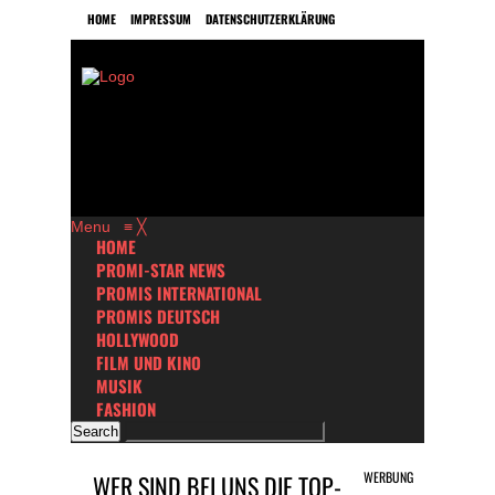
HOME
IMPRESSUM
DATENSCHUTZERKLÄRUNG
Menu
≡
╳
HOME
PROMI-STAR NEWS
PROMIS INTERNATIONAL
PROMIS DEUTSCH
HOLLYWOOD
FILM UND KINO
MUSIK
FASHION
WERBUNG
WER SIND BEI UNS DIE TOP-