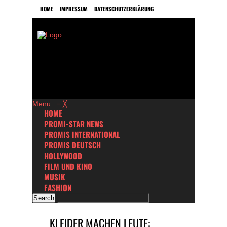
HOME
IMPRESSUM
DATENSCHUTZERKLÄRUNG
Menu
≡
╳
HOME
PROMI-STAR NEWS
PROMIS INTERNATIONAL
PROMIS DEUTSCH
HOLLYWOOD
FILM UND KINO
MUSIK
FASHION
KLEIDER MACHEN LEUTE: