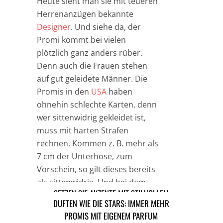
Heute sieht man sie mit teueren
Herrenanzügen bekannte
Designer
. Und siehe da, der
Promi kommt bei vielen
plötzlich ganz anders rüber.
Denn auch die Frauen stehen
auf gut geleidete Männer. Die
Promis in den
USA
haben
ohnehin schlechte Karten, denn
wer sittenwidrig gekleidet ist,
muss mit harten Strafen
rechnen. Kommen z. B. mehr als
7 cm der Unterhose, zum
Vorschein, so gilt dieses bereits
als sittenwidrig. Und bei dem
SETZEN SIE AKZENTE MIT STILVOLLEM
bisherigen Baggy-Style ist das
DUFTEN WIE DIE STARS: IMMER MEHR
SCHMUCK
schnell mal passiert.
PROMIS MIT EIGENEM PARFUM