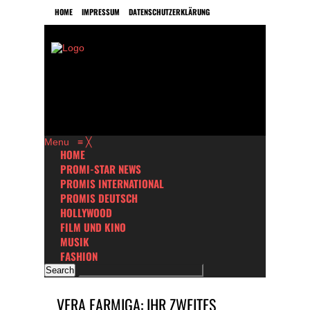
HOME
IMPRESSUM
DATENSCHUTZERKLÄRUNG
Menu
≡
╳
HOME
PROMI-STAR NEWS
PROMIS INTERNATIONAL
PROMIS DEUTSCH
HOLLYWOOD
FILM UND KINO
MUSIK
FASHION
VERA FARMIGA: IHR ZWEITES