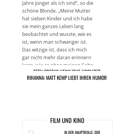
Jahre jünger als ich sind“, so die
schöne Blonde. „Meine Mutter
hat sieben Kinder und ich habe
sie mein ganzes Leben lang
beobachtet und wusste, wie es
ist, wenn man schwanger ist.
Das witzige ist, dass ich mich
gar nicht mehr daran erinnern
kann, wie es ohne meinen Sohn
SETH GREENS HEIMLICHE HOCHZEIT
Fynn war.“
RIHANNA: MATT KEMP LIEBT IHREN HUMOR
ARTIKEL DAVOR
ARIKEL DANACH
FILM UND KINO
IN DER HAUPTROLLE: DER