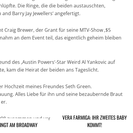
lüpfte. Die Ringe, die die beiden austauschten,
and Barry Jay Jewellers‘ angefertigt.
t Craig Brewer, der Grant für seine MTV-Show ‚$5
 nahm an dem Event teil, das eigentlich geheim bleiben
Freund des ‚Austin Powers‘-Star Weird Al Yankovic auf
te, kam die Heirat der beiden ans Tageslicht.
er Hochzeit meines Freundes Seth Green.
ung. Alles Liebe für ihn und seine bezaubernde Braut
 er.
VERA FARMIGA: IHR ZWEITES BABY
2008 zusammen und verlobte sich zu Silvester, 31.
SINGT AM BROADWAY
KOMMT!