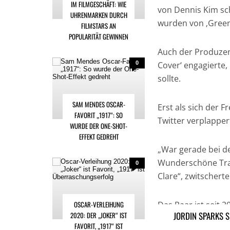
IM FILMGESCHÄFT: WIE
von Dennis Kim sch
UHRENMARKEN DURCH
wurden von ‚Green 
FILMSTARS AN
POPULARITÄT GEWINNEN
Auch der Produzen
0
Cover‘ engagierte,
sollte.
SAM MENDES OSCAR-
Erst als sich der 
FAVORIT „1917“: SO
Twitter verplapper
WURDE DER ONE-SHOT-
EFFEKT GEDREHT
„War gerade bei d
Wunderschöne Trau
0
Clare“, zwitscherte
OSCAR-VERLEIHUNG
Das Paar ist seit 
JORDIN SPARKS 
2020: DER „JOKER“ IST
Dezember 2009.
FAVORIT, „1917“ IST