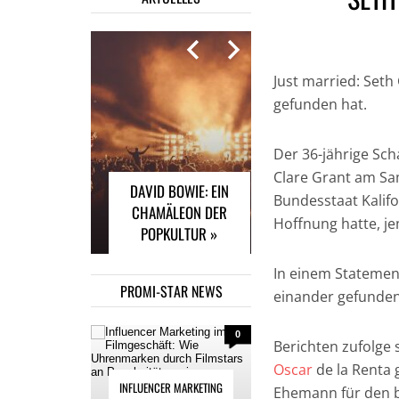
Just married: Seth 
gefunden hat.
INFLUENCER
MARKETING IM
FILMGESCHÄFT: WIE
Der 36-jährige Sch
UHRENMARKEN
Clare Grant am Sam
DAVID BOWIE: EIN
DURCH FILMSTARS
Bundesstaat Kalifo
CHAMÄLEON DER
AN POPULARITÄT
Hoffnung hatte, je
POPKULTUR »
GEWINNEN »
In einem Statement
PROMI-STAR NEWS
einander gefunden 
0
Berichten zufolge 
Oscar
de la Renta 
INFLUENCER MARKETING
Ehemann für den 