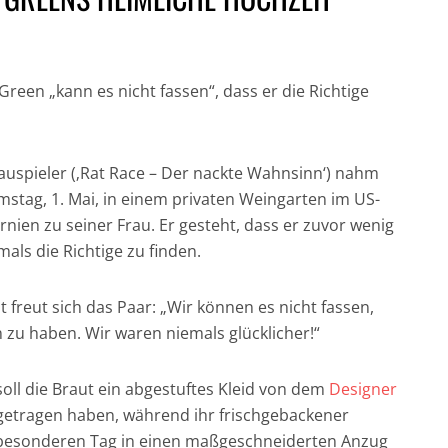
Green „kann es nicht fassen“, dass er die Richtige
GESUND UND GUT
auspieler (‚Rat Race – Der nackte Wahnsinn‘) nahm
IN DER HAUPTROLLE:
FÜR DICH UND DIE
NICH
stag, 1. Mai, in einem privaten Weingarten im US-
DER CHRONOGRAF!
UMWELT:
CRAI
rnien zu seiner Frau. Er gesteht, dass er zuvor wenig
UHREN IN DER
NACHHALTIGE
JAM
mals die Richtige zu finden.
FILMGESCHICHTE »
HAARPFLEGE »
„CASI
 freut sich das Paar: „Wir können es nicht fassen,
zu haben. Wir waren niemals glücklicher!“
soll die Braut ein abgestuftes Kleid von dem
Designer
getragen haben, während ihr frischgebackener
besonderen Tag in einen maßgeschneiderten Anzug