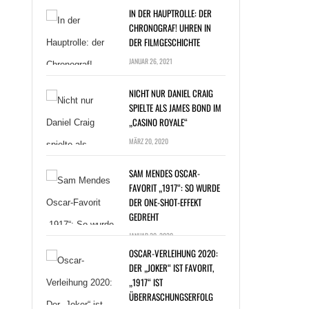
IN DER HAUPTROLLE: DER
CHRONOGRAF! UHREN IN
DER FILMGESCHICHTE
JANUAR 26, 2021
NICHT NUR DANIEL CRAIG
SPIELTE ALS JAMES BOND IM
„CASINO ROYALE“
T NUR DANIEL
MÄRZ 20, 2020
G SPIELTE ALS
ES BOND IM
SAM MENDES OSCAR-
NO ROYALE“ »
FAVORIT „1917“: SO WURDE
DER ONE-SHOT-EFFEKT
GEDREHT
JANUAR 20, 2020
OSCAR-VERLEIHUNG 2020:
DER „JOKER“ IST FAVORIT,
„1917“ IST
ÜBERRASCHUNGSERFOLG