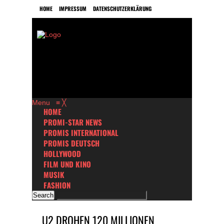
HOME
IMPRESSUM
DATENSCHUTZERKLÄRUNG
Menu
≡
╳
HOME
PROMI-STAR NEWS
PROMIS INTERNATIONAL
PROMIS DEUTSCH
HOLLYWOOD
FILM UND KINO
MUSIK
FASHION
U2 DROHEN 120 MILLIONEN