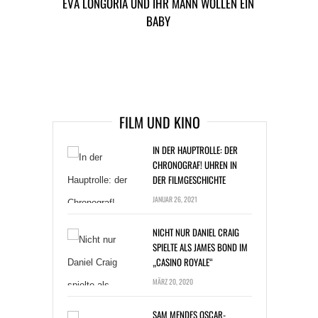
EVA LONGORIA UND IHR MANN WOLLEN EIN
FLOCKHART: ENDLICH VORM TRAUALTAR
BABY
TAGS
MUSIK NEWS
U2
ARTIKEL DAVOR
ARIKEL DANACH
FILM UND KINO
IN DER HAUPTROLLE: DER
CHRONOGRAF! UHREN IN
DER FILMGESCHICHTE
JANUAR 26, 2021
NICHT NUR DANIEL CRAIG
SPIELTE ALS JAMES BOND IM
„CASINO ROYALE“
MÄRZ 20, 2020
SAM MENDES OSCAR-
FAVORIT „1917“: SO WURDE