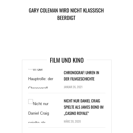
GARY COLEMAN WIRD NICHT KLASSISCH
U2 DROHEN 120 MILLIONEN EURO MIESE
BEERDIGT
TAGS
PROMI-STAR NEWS
ARTIKEL DAVOR
ARIKEL DANACH
IN DER HAUPTROLLE: DER
FILM UND KINO
CHRONOGRAF! UHREN IN
DER FILMGESCHICHTE
JANUAR 26, 2021
NICHT NUR DANIEL CRAIG
SPIELTE ALS JAMES BOND IM
„CASINO ROYALE“
MÄRZ 20, 2020
SAM MENDES OSCAR-
FAVORIT „1917“: SO WURDE