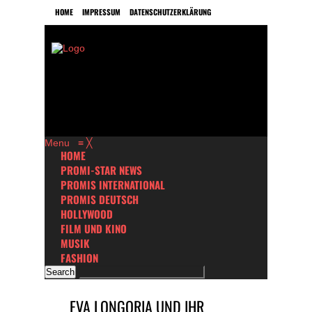
HOME
IMPRESSUM
DATENSCHUTZERKLÄRUNG
Menu
≡
╳
HOME
PROMI-STAR NEWS
PROMIS INTERNATIONAL
PROMIS DEUTSCH
HOLLYWOOD
FILM UND KINO
MUSIK
FASHION
EVA LONGORIA UND IHR