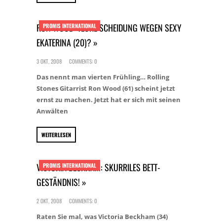
RON WOOD: TEURE SCHEIDUNG WEGEN SEXY
PROMIS INTERNATIONAL
EKATERINA (20)? »
3 OKT, 2008
COMMENTS: 0
Das nennt man vierten Frühling… Rolling
Stones Gitarrist Ron Wood (61) scheint jetzt
ernst zu machen. Jetzt hat er sich mit seinen
Anwälten
WEITERLESEN
VICTORIA BECKHAM: SKURRILES BETT-
PROMIS INTERNATIONAL
GESTÄNDNIS! »
2 OKT, 2008
COMMENTS: 0
Raten Sie mal, was Victoria Beckham (34)