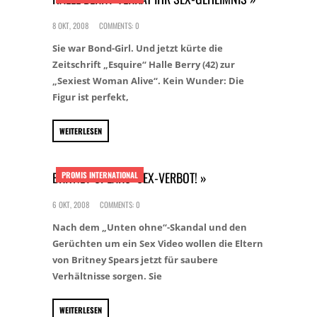
8 OKT, 2008
COMMENTS: 0
Sie war Bond-Girl. Und jetzt kürte die
Zeitschrift „Esquire“ Halle Berry (42) zur
„Sexiest Woman Alive“. Kein Wunder: Die
Figur ist perfekt,
WEITERLESEN
BRITNEY SPEARS: SEX-VERBOT! »
PROMIS INTERNATIONAL
6 OKT, 2008
COMMENTS: 0
Nach dem „Unten ohne“-Skandal und den
Gerüchten um ein Sex Video wollen die Eltern
von Britney Spears jetzt für saubere
Verhältnisse sorgen. Sie
WEITERLESEN