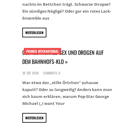
nachts im Bettchen trägt. Schwarze Strapse?
Ein sündiges Négligé? Oder gar ein rotes Lack-
Ensemble aus
WEITERLESEN
GEORGE MICHAEL: SEX UND DROGEN AUF
PROMIS INTERNATIONAL
DEM BAHNHOFS-KLO »
26 SEP, 2008
COMMENTS: 0
War etwa das „stille Örtchen“ zuhause
kaputt? Oder zu langweilig? Anders kann man
sich kaum erklären, warum Pop-Star George
Michael („I want Your
WEITERLESEN