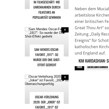
IM FILMGESCHÄFT: WIE
UHRENMARKEN DURCH
Neben dem Mucial-
FILMSTARS AN
arbeitslose Kirche
POPULARITÄT GEWINNEN
einer britischen 
Great Thou Art“ so
0
Zeitung „Daily Rec
Ereignis“ für Scho
katholischen Kirch
SAM MENDES OSCAR-
und England auf.
FAVORIT „1917“: SO
WURDE DER ONE-SHOT-
KIM KARDASHIAN: S
EFFEKT GEDREHT
TAGS
GROSSBRITANNIEN
0
OSCAR-VERLEIHUNG
2020: DER „JOKER“ IST
FAVORIT, „1917“ IST