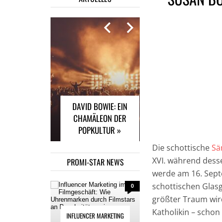
INFLUENCER
MARKETING IM
FILMGESCHÄFT: WIE
UHRENMARKEN
DAVID BOWIE: EIN
DURCH FILMSTARS
CHAMÄLEON DER
AN POPULARITÄT
POPKULTUR »
GEWINNEN »
Die schottische
Sä
XVI. während dess
PROMI-STAR NEWS
werde am 16. Sep
schottischen Glasg
0
größter Traum wir
Katholikin – schon 
INFLUENCER MARKETING