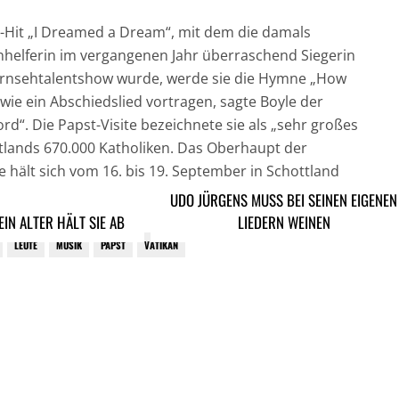
Hit „I Dreamed a Dream“, mit dem die damals
nhelferin im vergangenen Jahr überraschend Siegerin
Fernsehtalentshow wurde, werde sie die Hymne „How
wie ein Abschiedslied vortragen, sagte Boyle der
ord“. Die Papst-Visite bezeichnete sie als „sehr großes
ttlands 670.000 Katholiken. Das Oberhaupt der
e hält sich vom 16. bis 19. September in Schottland
UDO JÜRGENS MUSS BEI SEINEN EIGENEN
EIN ALTER HÄLT SIE AB
LIEDERN WEINEN
LEUTE
MUSIK
PAPST
VATIKAN
ARTIKEL DAVOR
ARIKEL DANACH