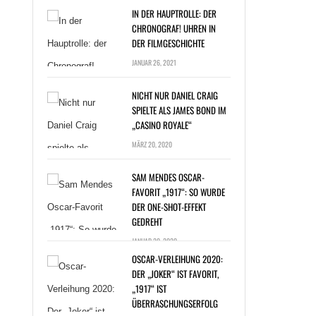
IN DER HAUPTROLLE: DER
CHRONOGRAF! UHREN IN
DER FILMGESCHICHTE
JANUAR 26, 2021
NICHT NUR DANIEL CRAIG
SPIELTE ALS JAMES BOND IM
„CASINO ROYALE“
T NUR DANIEL
MÄRZ 20, 2020
G SPIELTE ALS
ES BOND IM
SAM MENDES OSCAR-
NO ROYALE“ »
FAVORIT „1917“: SO WURDE
DER ONE-SHOT-EFFEKT
GEDREHT
JANUAR 20, 2020
OSCAR-VERLEIHUNG 2020:
DER „JOKER“ IST FAVORIT,
„1917“ IST
ÜBERRASCHUNGSERFOLG