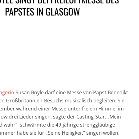
PAPSTES IN GLASGOW
GESUND UND GUT
IN DER HAUPTROLLE:
FÜR DICH UND DIE
NICH
DER CHRONOGRAF!
UMWELT:
CRAI
UHREN IN DER
NACHHALTIGE
JAM
FILMGESCHICHTE »
HAARPFLEGE »
„CASI
ngerin
Susan Boyle darf eine Messe von Papst Benedikt
en Großbritannien-Besuchs musikalisch begleiten. Sie
tember während einer Messe unter freiem Himmel im
ow drei Lieder singen, sagte der Casting-Star. „Mein
d wahr“, schwärmte die 49-jährige strenggläubige
immer habe sie für „Seine Heiligkeit“ singen wollen.