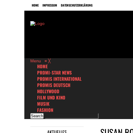
HOME
IMPRESSUM
DATENSCHUTZERKLÄRUNG
Menu
≡
╳
HOME
PROMI-STAR NEWS
PROMIS INTERNATIONAL
PROMIS DEUTSCH
HOLLYWOOD
FILM UND KINO
MUSIK
FASHION
SUSAN BO
AKTUELLES