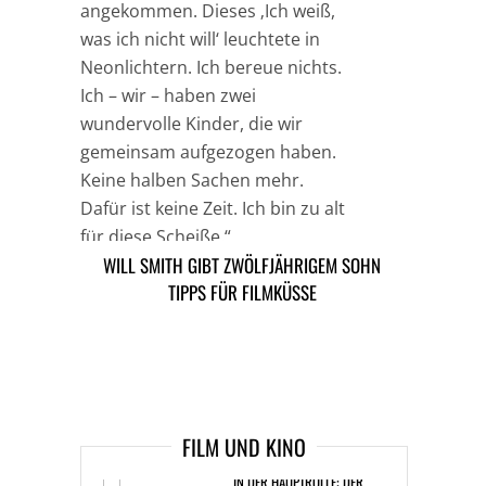
angekommen. Dieses ‚Ich weiß,
was ich nicht will‘ leuchtete in
Neonlichtern. Ich bereue nichts.
Ich – wir – haben zwei
wundervolle Kinder, die wir
gemeinsam aufgezogen haben.
Keine halben Sachen mehr.
Dafür ist keine Zeit. Ich bin zu alt
für diese Scheiße.“
WILL SMITH GIBT ZWÖLFJÄHRIGEM SOHN
LILY ALLEN: ENDLICH SCHWANGER!
TIPPS FÜR FILMKÜSSE
TAGS
HOLLYWOOD
ARTIKEL DAVOR
ARIKEL DANACH
FILM UND KINO
IN DER HAUPTROLLE: DER
CHRONOGRAF! UHREN IN