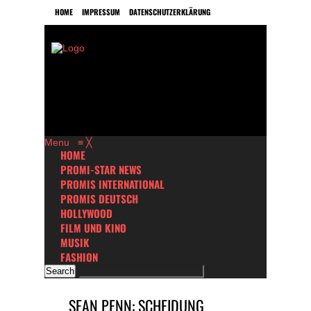
HOME
IMPRESSUM
DATENSCHUTZERKLÄRUNG
Menu
≡
╳
HOME
PROMI-STAR NEWS
PROMIS INTERNATIONAL
PROMIS DEUTSCH
HOLLYWOOD
FILM UND KINO
MUSIK
FASHION
SEAN PENN: SCHEIDUNG