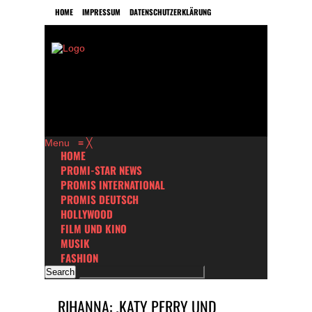
HOME
IMPRESSUM
DATENSCHUTZERKLÄRUNG
Menu
≡
╳
HOME
PROMI-STAR NEWS
PROMIS INTERNATIONAL
PROMIS DEUTSCH
HOLLYWOOD
FILM UND KINO
MUSIK
FASHION
RIHANNA: ‚KATY PERRY UND