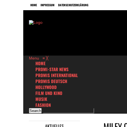
HOME
IMPRESSUM
DATENSCHUTZERKLÄRUNG
Menu
≡
╳
HOME
PROMI-STAR NEWS
PROMIS INTERNATIONAL
PROMIS DEUTSCH
HOLLYWOOD
FILM UND KINO
MUSIK
FASHION
MILEY 
AKTUELLES