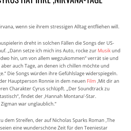
rvana, wenn sie ihrem stressigen Alltag entfliehen will.
auspielerin dreht in solchen Fällen die Songs der US-
GESUND UND GUT
uf. „Dann setze ich mich ins Auto, rocke zur
Musik
und
IN DER HAUPTROLLE:
FÜR DICH UND DIE
NICH
endwo hin, um von allem wegzukommen“ verrät sie und
DER CHRONOGRAF!
UMWELT:
CRAI
bt aber auch Tage, an denen ich chillen möchte und
UHREN IN DER
NACHHALTIGE
JAM
e.“ Die Songs würden ihre Gefühlslage widerspiegeln.
FILMGESCHICHTE »
HAARPFLEGE »
„CASI
 der Hauptperson Ronnie in dem neuen
Film
‚Mit dir an
deren Charakter Cyrus schlüpft. „Der Soundtrack zu
ntastisch“, findet der ‚Hannah Montana‘-Star.
Zigman war unglaublich.“
zu dem Streifen, der auf Nicholas Sparks Roman ‚The
, seien eine wunderschöne Zeit für den Teeniestar