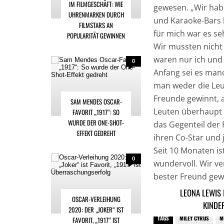
IM FILMGESCHÄFT: WIE
gewesen. „Wir hab
UHRENMARKEN DURCH
und Karaoke-Bars 
FILMSTARS AN
für mich war es se
POPULARITÄT GEWINNEN
Wir mussten nicht 
waren nur ich und
0
Anfang sei es man
man weder die Leu
Freunde gewinnt, a
SAM MENDES OSCAR-
Leuten überhaupt n
FAVORIT „1917“: SO
WURDE DER ONE-SHOT-
das Gegenteil der F
EFFEKT GEDREHT
ihren Co-Star und
Seit 10 Monaten i
0
wundervoll. Wir v
bester Freund gew
Australier.
LEONA LEWIS 
OSCAR-VERLEIHUNG
KINDE
2020: DER „JOKER“ IST
TAGS
MILEY CYRUS
M
FAVORIT, „1917“ IST