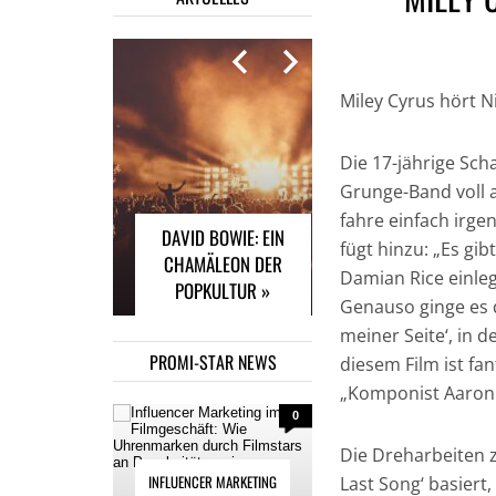
Miley Cyrus hört Ni
INFLUENCER
MARKETING IM
Die 17-jährige Sch
FILMGESCHÄFT: WIE
Grunge-Band voll a
UHRENMARKEN
fahre einfach irg
DAVID BOWIE: EIN
DURCH FILMSTARS
fügt hinzu: „Es gi
CHAMÄLEON DER
AN POPULARITÄT
Damian Rice einleg
POPKULTUR »
GEWINNEN »
Genauso ginge es
meiner Seite‘, in 
PROMI-STAR NEWS
diesem Film ist fa
„Komponist Aaron 
0
Die Dreharbeiten 
INFLUENCER MARKETING
Last Song‘ basiert