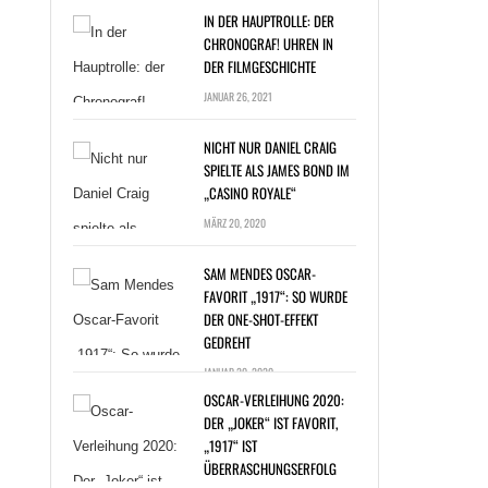
IN DER HAUPTROLLE: DER
CHRONOGRAF! UHREN IN
DER FILMGESCHICHTE
JANUAR 26, 2021
NICHT NUR DANIEL CRAIG
SPIELTE ALS JAMES BOND IM
„CASINO ROYALE“
T NUR DANIEL
MÄRZ 20, 2020
G SPIELTE ALS
ES BOND IM
SAM MENDES OSCAR-
NO ROYALE“ »
FAVORIT „1917“: SO WURDE
DER ONE-SHOT-EFFEKT
GEDREHT
JANUAR 20, 2020
OSCAR-VERLEIHUNG 2020:
DER „JOKER“ IST FAVORIT,
„1917“ IST
ÜBERRASCHUNGSERFOLG