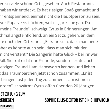
en so viele schöne Orte gesehen. Auch Restaurants
haben wir entdeckt. Es hat riesigen Spaß gemacht und
hr entspannend, einmal nicht die Hauptperson zu sein.
vor Paparazzis flüchten, weil es gar keine gab. Da
 meine Freunde“, schwelgt Cyrus in Erinnerungen. Am
chmal angsteinflößend, an ein Set zu gehen, an dem
te noch den Ort kenne. „Es kann sein, dass man neue
ber es könnte auch sein, dass man sich mit den
icht versteht.“ Die Sängerin hatte Glück – bei ihr war
all. Sie traf nicht nur Freunde, sondern lernte auch
 jetzigen Freund Liam Hemsworth kennen und lieben.
st das Traumpärchen jetzt schon zusammen. „Er ist
erbringen fast jeden Tag zusammen. Liam ist mein
orden“, schwärmt Cyrus offen über den 20-jährigen
IST ZU JUNG ZUM
RKRIEGEN
SOPHIE ELLIS-BEXTOR IST EIN SHOPAHOLI
USIK NEWS