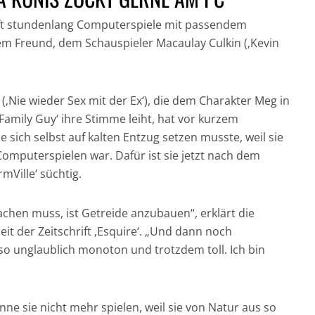
 oft stundenlang Computerspiele mit passendem
m Freund, dem Schauspieler Macaulay Culkin (‚Kevin
 (‚Nie wieder Sex mit der Ex‘), die dem Charakter Meg in
GESUND UND GUT
‚Family Guy‘ ihre Stimme leiht, hat vor kurzem
IN DER HAUPTROLLE:
FÜR DICH UND DIE
NICH
e sich selbst auf kalten Entzug setzen musste, weil sie
DER CHRONOGRAF!
UMWELT:
CRAI
omputerspielen war. Dafür ist sie jetzt nach dem
UHREN IN DER
NACHHALTIGE
JAM
mVille‘ süchtig.
FILMGESCHICHTE »
HAARPFLEGE »
„CASI
chen muss, ist Getreide anzubauen“, erklärt die
it der Zeitschrift ‚Esquire‘. „Und dann noch
 so unglaublich monoton und trotzdem toll. Ich bin
ne sie nicht mehr spielen, weil sie von Natur aus so