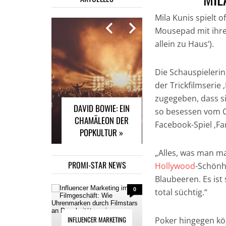
Mila Kunis spielt
Mousepad mit ihre
allein zu Haus‘).
INFLUENCER
MARKETING IM
Die Schauspielerin
FILMGESCHÄFT: WIE
der Trickfilmserie 
UHRENMARKEN
zugegeben, dass si
DAVID BOWIE: EIN
DURCH FILMSTARS
so besessen vom C
CHAMÄLEON DER
AN POPULARITÄT
Facebook-Spiel ‚Far
POPKULTUR »
GEWINNEN »
„Alles, was man ma
PROMI-STAR NEWS
Hollywood
-Schönhe
Blaubeeren. Es ist
0
total süchtig.“
INFLUENCER MARKETING
Poker hingegen kön