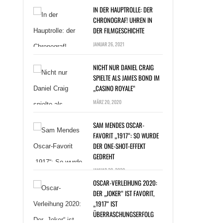
IN DER HAUPTROLLE: DER
CHRONOGRAF! UHREN IN
DER FILMGESCHICHTE
JANUAR 26, 2021
NICHT NUR DANIEL CRAIG
SPIELTE ALS JAMES BOND IM
„CASINO ROYALE“
T NUR DANIEL
MÄRZ 20, 2020
G SPIELTE ALS
ES BOND IM
SAM MENDES OSCAR-
NO ROYALE“ »
FAVORIT „1917“: SO WURDE
DER ONE-SHOT-EFFEKT
GEDREHT
JANUAR 20, 2020
OSCAR-VERLEIHUNG 2020:
DER „JOKER“ IST FAVORIT,
„1917“ IST
ÜBERRASCHUNGSERFOLG