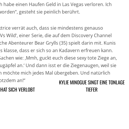
Ich habe einen Haufen Geld in Las Vegas verloren. Ich
worden“, gesteht sie peinlich berührt.
trice verrät auch, dass sie mindestens genauso
Vs Wild‘, einer Serie, die auf dem Discovery Channel
tische Abenteurer Bear Grylls (35) spielt darin mit. Kunis
 es klasse, dass er sich so an Kadavern erfreuen kann.
achen wie: ‚Mmh, guckt euch diese sexy tote Ziege an,
ugäpfel an.‘ Und dann isst er die Ziegenaugen, weil sie
ch möchte mich jedes Mal übergeben. Und natürlich
rotzdem an!“
KYLIE MINOGUE SINGT EINE TONLAGE
HAT SICH VERLOBT
TIEFER
ARTIKEL DAVOR
ARIKEL DANACH