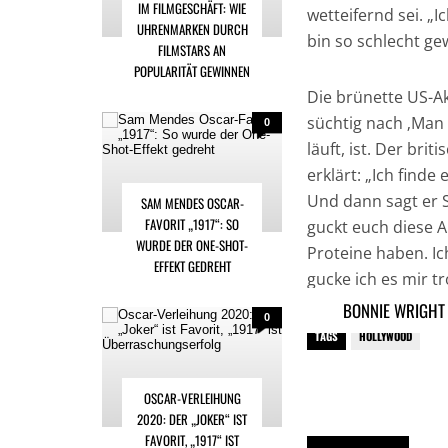
IM FILMGESCHÄFT: WIE
wetteifernd sei. „
UHRENMARKEN DURCH
bin so schlecht ge
FILMSTARS AN
POPULARITÄT GEWINNEN
Die brünette US-Ak
süchtig nach ‚Man 
0
läuft, ist. Der bri
erklärt: „Ich finde
Und dann sagt er S
SAM MENDES OSCAR-
FAVORIT „1917“: SO
guckt euch diese A
WURDE DER ONE-SHOT-
Proteine haben. I
EFFEKT GEDREHT
gucke ich es mir t
BONNIE WRIGHT 
0
TAGS
HOLLYWOOD
OSCAR-VERLEIHUNG
2020: DER „JOKER“ IST
FAVORIT, „1917“ IST