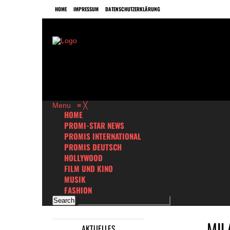
HOME
IMPRESSUM
DATENSCHUTZERKLÄRUNG
Menu
≡
╳
HOME
PROMI-STAR NEWS
PROMIS INTERNATIONAL
PROMIS DEUTSCH
HOLLYWOOD
FILM UND KINO
MUSIK
FASHION
MIL
AKTUELLES