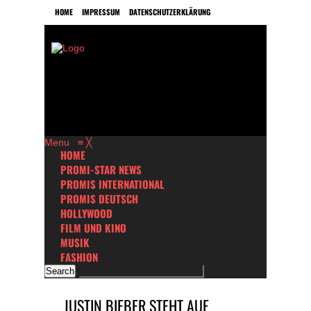
HOME
IMPRESSUM
DATENSCHUTZERKLÄRUNG
Menu
≡
╳
HOME
PROMI-STAR NEWS
PROMIS INTERNATIONAL
PROMIS DEUTSCH
HOLLYWOOD
FILM UND KINO
MUSIK
FASHION
JUSTIN BIEBER STEHT AUF