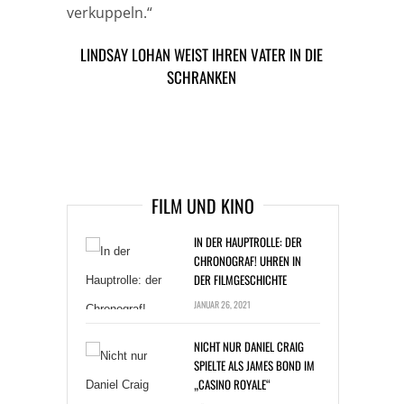
verkuppeln.“
LINDSAY LOHAN WEIST IHREN VATER IN DIE
CHERYL COLE HASST FOTOSHOOTINGS
SCHRANKEN
ARTIKEL DAVOR
ARIKEL DANACH
FILM UND KINO
IN DER HAUPTROLLE: DER
CHRONOGRAF! UHREN IN
DER FILMGESCHICHTE
JANUAR 26, 2021
NICHT NUR DANIEL CRAIG
SPIELTE ALS JAMES BOND IM
„CASINO ROYALE“