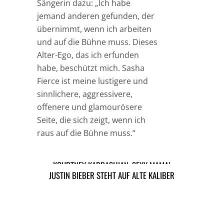
Sängerin dazu: „Ich habe
jemand anderen gefunden, der
übernimmt, wenn ich arbeiten
und auf die Bühne muss. Dieses
Alter-Ego, das ich erfunden
habe, beschützt mich. Sasha
Fierce ist meine lustigere und
sinnlichere, aggressivere,
offenere und glamourösere
Seite, die sich zeigt, wenn ich
raus auf die Bühne muss.“
TAGS
CHER
CHERYL COLE
HOLLYWOOD
KOURTNEY KARDASHIAN: SEXY MAMA!
JUSTIN BIEBER STEHT AUF ALTE KALIBER
MUSIK NEWS
ARTIKEL DAVOR
ARIKEL DANACH