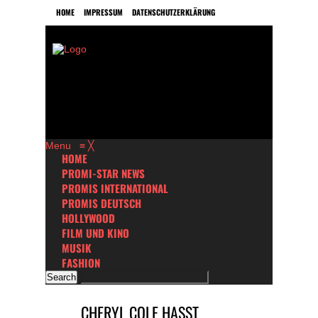
HOME
IMPRESSUM
DATENSCHUTZERKLÄRUNG
Menu
≡
╳
HOME
PROMI-STAR NEWS
PROMIS INTERNATIONAL
PROMIS DEUTSCH
HOLLYWOOD
FILM UND KINO
MUSIK
FASHION
CHERYL COLE HASST