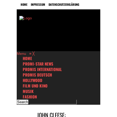
HOME
IMPRESSUM
DATENSCHUTZERKLÄRUNG
Menu
≡
╳
HOME
PROMI-STAR NEWS
PROMIS INTERNATIONAL
PROMIS DEUTSCH
HOLLYWOOD
FILM UND KINO
MUSIK
FASHION
JOHN CLEESE: