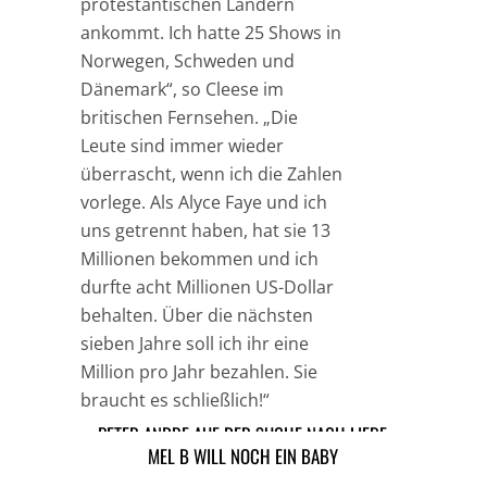
protestantischen Ländern
ankommt. Ich hatte 25 Shows in
Norwegen, Schweden und
Dänemark“, so Cleese im
britischen Fernsehen. „Die
Leute sind immer wieder
überrascht, wenn ich die Zahlen
vorlege. Als Alyce Faye und ich
uns getrennt haben, hat sie 13
Millionen bekommen und ich
durfte acht Millionen US-Dollar
behalten. Über die nächsten
sieben Jahre soll ich ihr eine
Million pro Jahr bezahlen. Sie
braucht es schließlich!“
PETER ANDRE AUF DER SUCHE NACH LIEBE
MEL B WILL NOCH EIN BABY
TAGS
HOLLYWOOD