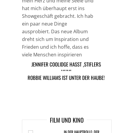
mein Herz und meine Seele und
hat mich überhaupt erst ins
Showgeschäft gebracht. Ich hab
ein paar neue Dinge
ausprobiert. Das neue Album
dreht sich um Inspiration und
Frieden und ich hoffe, dass es
viele Menschen inspirieren
wird.“
JENNIFER COOLIDGE HASST ‚STIFLERS
MUM‘
ROBBIE WILLIAMS IST UNTER DER HAUBE!
TAGS
JESSICA SIMPSON
MUSIK NEWS
ARTIKEL DAVOR
ARIKEL DANACH
FILM UND KINO
IN DER HAUPTROLLE: DER