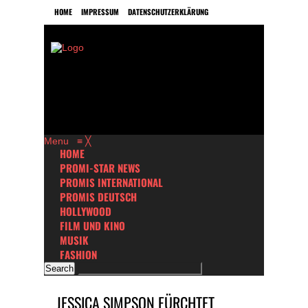
HOME
IMPRESSUM
DATENSCHUTZERKLÄRUNG
Menu
≡
╳
HOME
PROMI-STAR NEWS
PROMIS INTERNATIONAL
PROMIS DEUTSCH
HOLLYWOOD
FILM UND KINO
MUSIK
FASHION
JESSICA SIMPSON FÜRCHTET