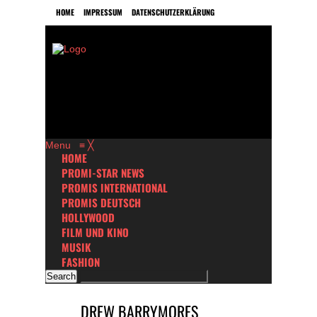
HOME
IMPRESSUM
DATENSCHUTZERKLÄRUNG
Menu
≡
╳
HOME
PROMI-STAR NEWS
PROMIS INTERNATIONAL
PROMIS DEUTSCH
HOLLYWOOD
FILM UND KINO
MUSIK
FASHION
DREW BARRYMORES