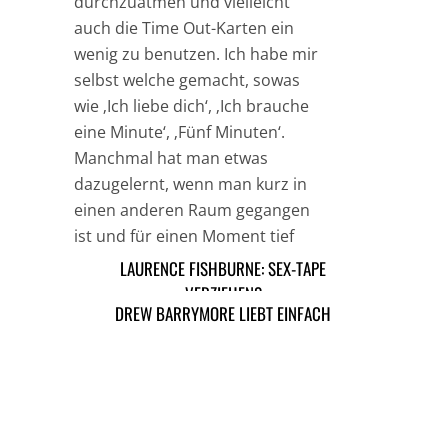
durchzuatmen und vielleicht
auch die Time Out-Karten ein
wenig zu benutzen. Ich habe mir
selbst welche gemacht, sowas
wie ‚Ich liebe dich‘, ‚Ich brauche
eine Minute‘, ‚Fünf Minuten‘.
Manchmal hat man etwas
dazugelernt, wenn man kurz in
einen anderen Raum gegangen
ist und für einen Moment tief
durchgeatmet hat.“
LAURENCE FISHBURNE: SEX-TAPE
VERZIEHEN?
DREW BARRYMORE LIEBT EINFACH
TAGS
DREW BARRYMORE
HOLLYWOOD
ARTIKEL DAVOR
ARIKEL DANACH