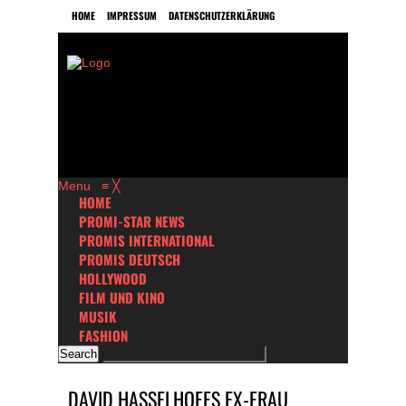
HOME
IMPRESSUM
DATENSCHUTZERKLÄRUNG
Menu
≡
╳
HOME
PROMI-STAR NEWS
PROMIS INTERNATIONAL
PROMIS DEUTSCH
HOLLYWOOD
FILM UND KINO
MUSIK
FASHION
DAVID HASSELHOFFS EX-FRAU