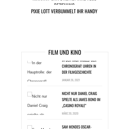
TAGS
DAVID HASSELHOFF
HOLLYWOOD
BEZIEHUNG
PIXIE LOTT VERBUMMELT IHR HANDY
MUSIK NEWS
ARTIKEL DAVOR
ARIKEL DANACH
IN DER HAUPTROLLE: DER
FILM UND KINO
CHRONOGRAF! UHREN IN
DER FILMGESCHICHTE
JANUAR 26, 2021
NICHT NUR DANIEL CRAIG
SPIELTE ALS JAMES BOND IM
„CASINO ROYALE“
MÄRZ 20, 2020
SAM MENDES OSCAR-
FAVORIT „1917“: SO WURDE
DER ONE-SHOT-EFFEKT