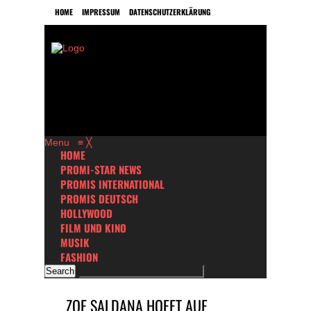
HOME
IMPRESSUM
DATENSCHUTZERKLÄRUNG
Menu
≡
╳
HOME
PROMI-STAR NEWS
PROMIS INTERNATIONAL
PROMIS DEUTSCH
HOLLYWOOD
FILM UND KINO
MUSIK
FASHION
ZOE SALDANA HOFFT AUF