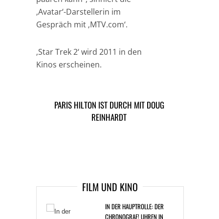
‚Avatar‘-Darstellerin im
Gespräch mit ‚MTV.com‘.
‚Star Trek 2‘ wird 2011 in den
Kinos erscheinen.
PARIS HILTON IST DURCH MIT DOUG
PETE DOHERTY: NEUE BABYSHAMBLES?
REINHARDT
TAGS
HOLLYWOOD
ARTIKEL DAVOR
ARIKEL DANACH
FILM UND KINO
IN DER HAUPTROLLE: DER
CHRONOGRAF! UHREN IN