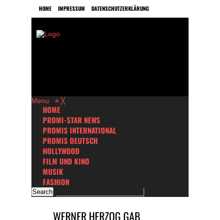
HOME
IMPRESSUM
DATENSCHUTZERKLÄRUNG
Menu
≡
╳
HOME
PROMI-STAR NEWS
PROMIS INTERNATIONAL
PROMIS DEUTSCH
HOLLYWOOD
FILM UND KINO
MUSIK
FASHION
WERNER HERZOG GAB