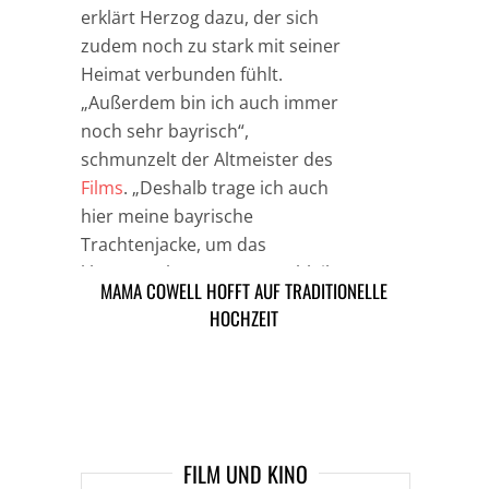
erklärt Herzog dazu, der sich
zudem noch zu stark mit seiner
Heimat verbunden fühlt.
„Außerdem bin ich auch immer
noch sehr bayrisch“,
schmunzelt der Altmeister des
Films
. „Deshalb trage ich auch
hier meine bayrische
Trachtenjacke, um das
klarzumachen. Im Herzen bleibe
MAMA COWELL HOFFT AUF TRADITIONELLE
SCHERZKEKS JULIANNE MOORE
ich immer Bayer.“
HOCHZEIT
ARTIKEL DAVOR
ARIKEL DANACH
FILM UND KINO
IN DER HAUPTROLLE: DER