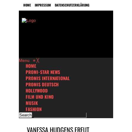
HOME
IMPRESSUM
DATENSCHUTZERKLÄRUNG
Menu
≡
╳
HOME
PROMI-STAR NEWS
PROMIS INTERNATIONAL
PROMIS DEUTSCH
HOLLYWOOD
FILM UND KINO
MUSIK
FASHION
VANESSA HUDGENS FREUT