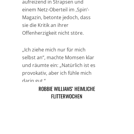
aufreizend in Strapsen und
einem Netz-Oberteil im ‚Spin‘-
Magazin, betonte jedoch, dass
sie die Kritik an ihrer
Offenherzigkeit nicht störe.
„Ich ziehe mich nur für mich
selbst an“, machte Momsen klar
und räumte ein: „Natürlich ist es
provokativ, aber ich fühle mich
darin gut.“
ROBBIE WILLIAMS‘ HEIMLICHE
DREW BARRYMORE: KEIN TWITTER-GIRL
FLITTERWOCHEN
TAGS
MADONNA
MUSIK NEWS
ARTIKEL DAVOR
ARIKEL DANACH