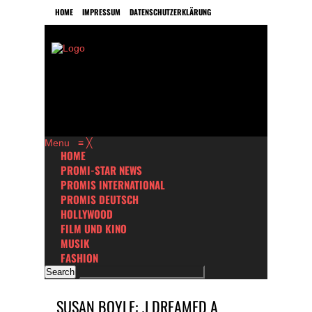
HOME
IMPRESSUM
DATENSCHUTZERKLÄRUNG
Menu
≡
╳
HOME
PROMI-STAR NEWS
PROMIS INTERNATIONAL
PROMIS DEUTSCH
HOLLYWOOD
FILM UND KINO
MUSIK
FASHION
SUSAN BOYLE: ‚I DREAMED A