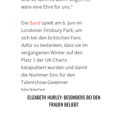
wäre eine Ehre für uns.“
Die
Band
spielt am 6. Juni im
Londoner Finsbury Park, um
sich bei den britischen Fans
dafür zu bedanken, dass sie im
vergangenen Winter auf den
Platz 1 der UK-Charts
katapultiert wurden und damit
die Nummer Eins für den
Talentshow-Gewinner
blockierten.
ELIZABETH HURLEY: BESONDERS BEI DEN
HEATHER MILLS VON NANNY VERKLAGT
FRAUEN BELIEBT
TAGS
MUSIK NEWS
SUSAN BOYLE
ARTIKEL DAVOR