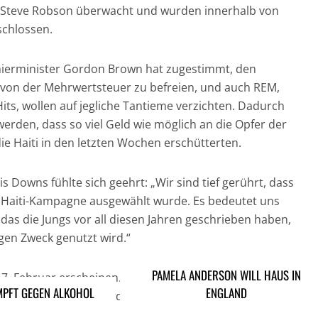
Steve Robson überwacht und wurden innerhalb von
chlossen.
mierminister Gordon Brown hat zugestimmt, den
e von der Mehrwertsteuer zu befreien, und auch REM,
Hits, wollen auf jegliche Tantieme verzichten. Dadurch
 werden, dass so viel Geld wie möglich an die Opfer der
e Haiti in den letzten Wochen erschütterten.
 Downs fühlte sich geehrt: „Wir sind tief gerührt, dass
e Haiti-Kampagne ausgewählt wurde. Es bedeutet uns
, das die Jungs vor all diesen Jahren geschrieben haben,
igen Zweck genutzt wird.“
PAMELA ANDERSON WILL HAUS IN
 7. Februar erscheinen. Am 16. Februar wird der Song
PFT GEGEN ALKOHOL
ENGLAND
ich bei den BRIT Awards aufgeführt werden.