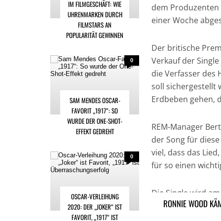
IM FILMGESCHÄFT: WIE
dem Produzenten 
UHRENMARKEN DURCH
einer Woche abges
FILMSTARS AN
POPULARITÄT GEWINNEN
Der britische Pre
Verkauf der Singl
0
die Verfasser des 
soll sichergestellt
Erdbeben gehen, di
SAM MENDES OSCAR-
FAVORIT „1917“: SO
WURDE DER ONE-SHOT-
REM-Manager Bertis
EFFEKT GEDREHT
der Song für dies
viel, dass das Lied
0
für so einen wicht
Die Single wird am
OSCAR-VERLEIHUNG
RONNIE WOOD KÄM
höchstwahrscheinl
2020: DER „JOKER“ IST
FAVORIT, „1917“ IST