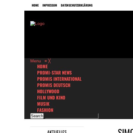
HOME
IMPRESSUM
DATENSCHUTZERKLÄRUNG
Menu
≡
╳
HOME
PROMI-STAR NEWS
PROMIS INTERNATIONAL
PROMIS DEUTSCH
HOLLYWOOD
FILM UND KINO
MUSIK
FASHION
SIMO
AKTUELLES