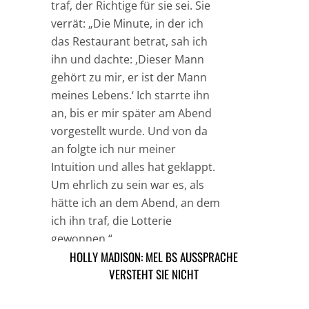
traf, der Richtige für sie sei. Sie
verrät: „Die Minute, in der ich
das Restaurant betrat, sah ich
ihn und dachte: ‚Dieser Mann
gehört zu mir, er ist der Mann
meines Lebens.‘ Ich starrte ihn
an, bis er mir später am Abend
vorgestellt wurde. Und von da
an folgte ich nur meiner
Intuition und alles hat geklappt.
Um ehrlich zu sein war es, als
hätte ich an dem Abend, an dem
ich ihn traf, die Lotterie
gewonnen.“
HOLLY MADISON: MEL BS AUSSPRACHE
MENA SUVARI IST UNTER DER HAUBE
VERSTEHT SIE NICHT
TAGS
MUSIK NEWS
SHAKIRA