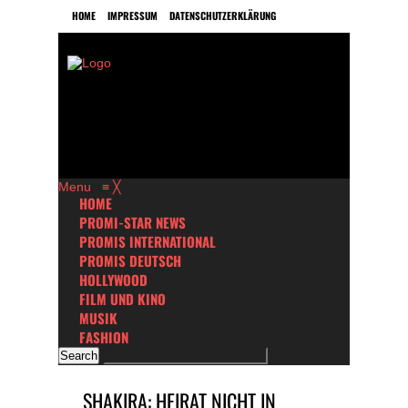
HOME
IMPRESSUM
DATENSCHUTZERKLÄRUNG
Menu
≡
╳
HOME
PROMI-STAR NEWS
PROMIS INTERNATIONAL
PROMIS DEUTSCH
HOLLYWOOD
FILM UND KINO
MUSIK
FASHION
SHAKIRA: HEIRAT NICHT IN