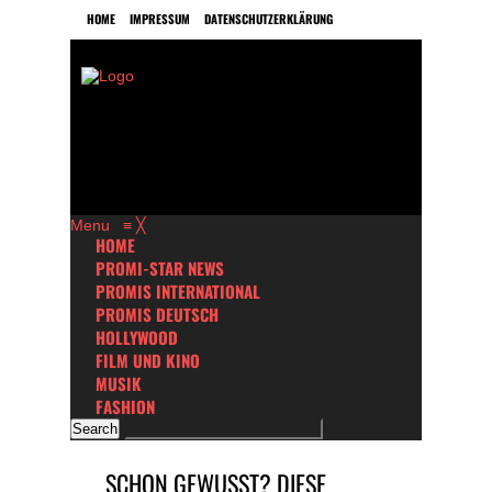
HOME
IMPRESSUM
DATENSCHUTZERKLÄRUNG
Menu
≡
╳
HOME
PROMI-STAR NEWS
PROMIS INTERNATIONAL
PROMIS DEUTSCH
HOLLYWOOD
FILM UND KINO
MUSIK
FASHION
SCHON GEWUSST? DIESE