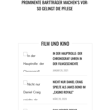
PROMINENTE BARTTRÄGER MACHEN’S VOR:
KARTEN ZOCKEN
SO GELINGT DIE PFLEGE
TAGS
EHE
PROMIS
SCHEIDUNG
ARTIKEL DAVOR
ARIKEL DANACH
FILM UND KINO
IN DER HAUPTROLLE: DER
CHRONOGRAF! UHREN IN
DER FILMGESCHICHTE
JANUAR 26, 2021
NICHT NUR DANIEL CRAIG
SPIELTE ALS JAMES BOND IM
„CASINO ROYALE“
MÄRZ 20, 2020