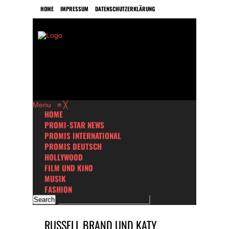
HOME
IMPRESSUM
DATENSCHUTZERKLÄRUNG
Menu
≡
╳
HOME
PROMI-STAR NEWS
PROMIS INTERNATIONAL
PROMIS DEUTSCH
HOLLYWOOD
FILM UND KINO
MUSIK
FASHION
RUSSELL BRAND UND KATY