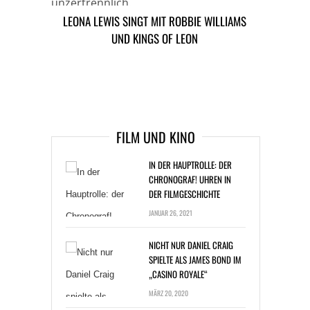
unzertrennlich.
LEONA LEWIS SINGT MIT ROBBIE WILLIAMS
50 CENT: PLATTENVERTRAG FÜR JAMELIA
UND KINGS OF LEON
TAGS
KATY PERRY
RUSSEL BRAND
ARTIKEL DAVOR
ARIKEL DANACH
FILM UND KINO
IN DER HAUPTROLLE: DER
CHRONOGRAF! UHREN IN
DER FILMGESCHICHTE
JANUAR 26, 2021
NICHT NUR DANIEL CRAIG
SPIELTE ALS JAMES BOND IM
„CASINO ROYALE“
MÄRZ 20, 2020