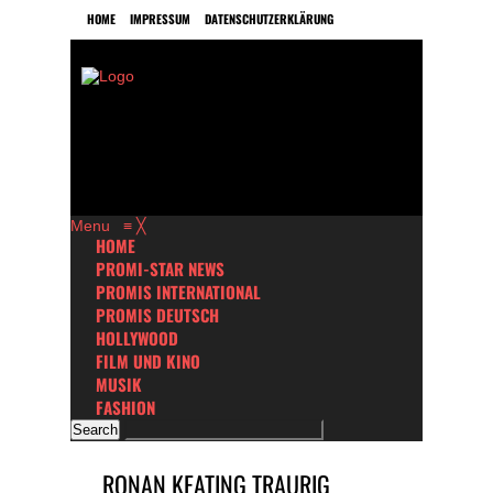
HOME
IMPRESSUM
DATENSCHUTZERKLÄRUNG
Menu
≡
╳
HOME
PROMI-STAR NEWS
PROMIS INTERNATIONAL
PROMIS DEUTSCH
HOLLYWOOD
FILM UND KINO
MUSIK
FASHION
RONAN KEATING TRAURIG