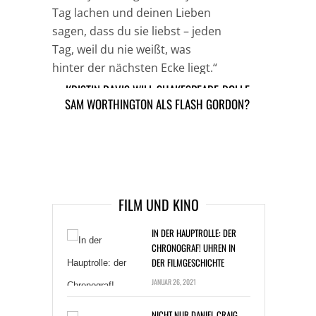
Tag lachen und deinen Lieben
sagen, dass du sie liebst – jeden
Tag, weil du nie weißt, was
hinter der nächsten Ecke liegt.“
KRISTIN DAVIS WILL SHAKESPEARE-ROLLE
SAM WORTHINGTON ALS FLASH GORDON?
TAGS
STEPHEN GATELY
ARTIKEL DAVOR
ARIKEL DANACH
FILM UND KINO
IN DER HAUPTROLLE: DER
CHRONOGRAF! UHREN IN
DER FILMGESCHICHTE
JANUAR 26, 2021
NICHT NUR DANIEL CRAIG