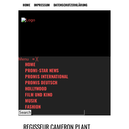
HOME
IMPRESSUM
DATENSCHUTZERKLÄRUNG
Menu
≡
╳
HOME
PROMI-STAR NEWS
PROMIS INTERNATIONAL
PROMIS DEUTSCH
HOLLYWOOD
FILM UND KINO
MUSIK
FASHION
REGISSEUR CAMERON PLANT