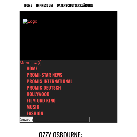
HOME
IMPRESSUM
DATENSCHUTZERKLÄRUNG
Menu
≡
╳
HOME
PROMI-STAR NEWS
PROMIS INTERNATIONAL
PROMIS DEUTSCH
HOLLYWOOD
FILM UND KINO
MUSIK
FASHION
OZZY OSBOURNE: