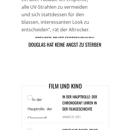
alle UV-Strahlen zu vermeiden
und sich stattdessen für den
blassen, interessanten Look zu
entscheiden“, rät der Altrocker.
SPENCER PRATT FESTGENOMMEN
DOUGLAS HAT KEINE ANGST ZU STERBEN
TAGS
MUSIK NEWS
OZZY OSBOURNE
ARTIKEL DAVOR
ARIKEL DANACH
FILM UND KINO
IN DER HAUPTROLLE: DER
CHRONOGRAF! UHREN IN
DER FILMGESCHICHTE
JANUAR 26, 2021
NICHT NUR DANIEL CRAIG
SPIELTE ALS JAMES BOND IM