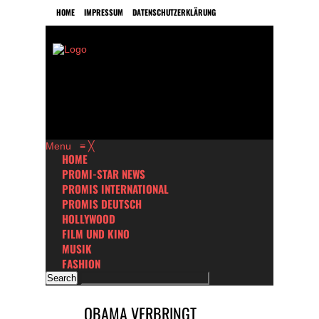
HOME
IMPRESSUM
DATENSCHUTZERKLÄRUNG
Menu
≡
╳
HOME
PROMI-STAR NEWS
PROMIS INTERNATIONAL
PROMIS DEUTSCH
HOLLYWOOD
FILM UND KINO
MUSIK
FASHION
OBAMA VERBRINGT