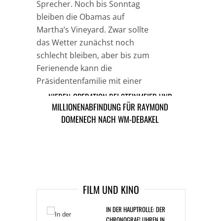
Sprecher. Noch bis Sonntag
bleiben die Obamas auf
Martha’s Vineyard. Zwar sollte
das Wetter zunächst noch
schlecht bleiben, aber bis zum
Ferienende kann die
Präsidentenfamilie mit einer
Besserung rechnen.
NIEREN-OPERATION BEI STEINMEIER UND
MILLIONENABFINDUNG FÜR RAYMOND
EHEFRAU ERFOLGREICH
DOMENECH NACH WM-DEBAKEL
TAGS
FREIZEIT
LEUTE
PRÄSIDENT
USA
ARTIKEL DAVOR
ARIKEL DANACH
FILM UND KINO
IN DER HAUPTROLLE: DER
CHRONOGRAF! UHREN IN