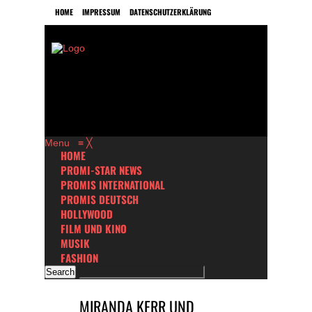
HOME
IMPRESSUM
DATENSCHUTZERKLÄRUNG
Menu
≡
╳
HOME
PROMI-STAR NEWS
PROMIS INTERNATIONAL
PROMIS DEUTSCH
HOLLYWOOD
FILM UND KINO
MUSIK
FASHION
MIRANDA KERR UND