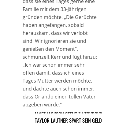
dass sie eines Tages gerne eine
Familie mit dem 33-Jährigen
gründen möchte. „Die Gerüchte
haben angefangen, sobald
herauskam, dass wir verlobt
sind. Wir ignorieren sie und
genießen den Moment“,
schmunzelt Kerr und fügt hinzu:
„Ich war schon immer sehr
offen damit, dass ich eines
Tages Mutter werden möchte,
und dachte auch schon immer,
dass Orlando einen tollen Vater
abgeben würde.“
JANET JACKSON STEHT ZU TOYBOYS
TAYLOR LAUTNER SPART SEIN GELD
TAGS
HOLLYWOOD
MODELS