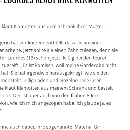
klaut Klamotten aus dem Schrank ihrer Mutter.
gerin hat vor kurzem enthüllt, dass sie an einer
GESUND UND GUT
r arbeite. Jetzt sollte sie einen Zahn zulegen, denn sie
IN DER HAUPTROLLE:
FÜR DICH UND DIE
NICH
er Lourdes (13) schon jetzt fleißig bei den teuren
DER CHRONOGRAF!
UMWELT:
CRAI
r zugreift. „Es ist komisch, weil meine Garderobe nicht
UHREN IN DER
NACHHALTIGE
JAM
 hat. Sie hat irgendwie herausgekriegt, wie sie den
FILMGESCHICHTE »
HAARPFLEGE »
„CASI
enstellt. Billig-Läden und einzelne Teile ihrer
Sie klaut Klamotten aus meinem Schrank und bastelt
 Look. Der ist aber auch von den frühen 80ern
von, wie ich mich angezogen habe. Ich glaube ja, es
“
nna auch dabei, ihre sogenannte ‚Material Girl‘-