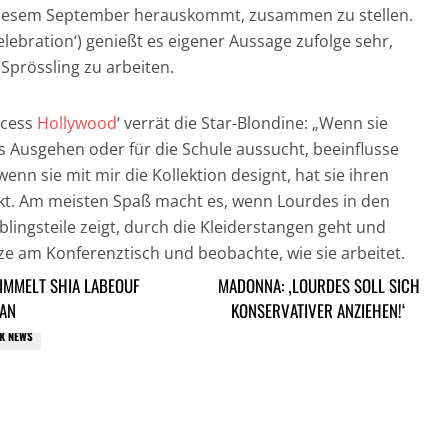
n diesem September herauskommt, zusammen zu stellen.
elebration‘) genießt es eigener Aussage zufolge sehr,
Sprössling zu arbeiten.
ccess
Hollywood
‘ verrät die Star-Blondine: „Wenn sie
s Ausgehen oder für die Schule aussucht, beeinflusse
 wenn sie mit mir die Kollektion designt, hat sie ihren
t. Am meisten Spaß macht es, wenn Lourdes in den
eblingsteile zeigt, durch die Kleiderstangen geht und
ze am Konferenztisch und beobachte, wie sie arbeitet.
.“
IMMELT SHIA LABEOUF
MADONNA: ‚LOURDES SOLL SICH
AN
KONSERVATIVER ANZIEHEN!‘
K NEWS
ARTIKEL DAVOR
ARIKEL DANACH