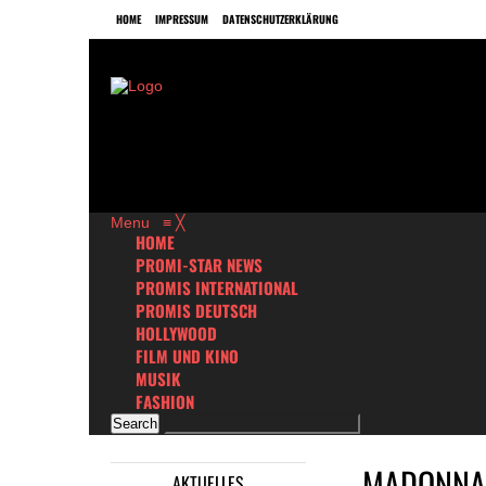
HOME
IMPRESSUM
DATENSCHUTZERKLÄRUNG
Menu
≡
╳
HOME
PROMI-STAR NEWS
PROMIS INTERNATIONAL
PROMIS DEUTSCH
HOLLYWOOD
FILM UND KINO
MUSIK
FASHION
MADONNA:
AKTUELLES