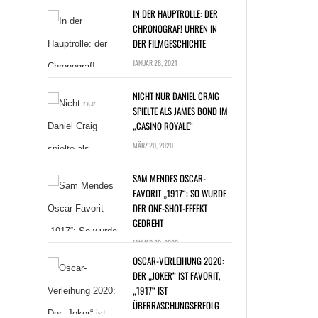
IN DER HAUPTROLLE: DER
CHRONOGRAF! UHREN IN
DER FILMGESCHICHTE
JANUAR 26, 2021
NICHT NUR DANIEL CRAIG
SPIELTE ALS JAMES BOND IM
„CASINO ROYALE“
T NUR DANIEL
MÄRZ 20, 2020
G SPIELTE ALS
ES BOND IM
SAM MENDES OSCAR-
NO ROYALE“ »
FAVORIT „1917“: SO WURDE
DER ONE-SHOT-EFFEKT
GEDREHT
JANUAR 20, 2020
OSCAR-VERLEIHUNG 2020:
DER „JOKER“ IST FAVORIT,
„1917“ IST
ÜBERRASCHUNGSERFOLG