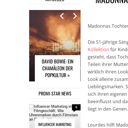
Madonnas Tochter 
INFLUENCER
MARKETING IM
Die 51-jährige Sän
FILMGESCHÄFT: WIE
Kollektion
für Kinde
UHRENMARKEN
gesteht, dass Tocht
DAVID BOWIE: EIN
DURCH FILMSTARS
Teilen ihrer Mutte
CHAMÄLEON DER
AN POPULARITÄT
wirklich ihren Look
POPKULTUR »
GEWINNEN »
Look alleine zusamm
Lieblingsmarken. 
PROMI-STAR NEWS
sich ihren eigenen
beeinflusst und da
0
liegt in den Genen.
INFLUENCER MARKETING
Lourdes hilft Mado