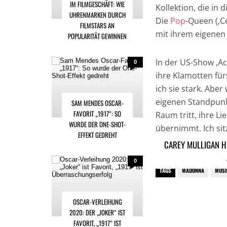
IM FILMGESCHÄFT: WIE
Kollektion, die i
UHRENMARKEN DURCH
Die
Pop
-Queen (‚C
FILMSTARS AN
mit ihrem eigenen 
POPULARITÄT GEWINNEN
In der US-Show ‚A
0
ihre Klamotten für
ich sie stark. Aber
eigenen Standpunk
SAM MENDES OSCAR-
FAVORIT „1917“: SO
Raum tritt, ihre Li
WURDE DER ONE-SHOT-
übernimmt. Ich sit
EFFEKT GEDREHT
Das ist erfrischend
CAREY MULLIGAN H
0
TAGS
MADONNA
MUSI
OSCAR-VERLEIHUNG
2020: DER „JOKER“ IST
FAVORIT, „1917“ IST