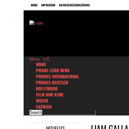
HOME
IMPRESSUM
DATENSCHUTZERKLÄRUNG
Menu
≡
╳
HOME
PROMI-STAR NEWS
PROMIS INTERNATIONAL
PROMIS DEUTSCH
HOLLYWOOD
FILM UND KINO
MUSIK
FASHION
LIAM GALL
AKTUELLES