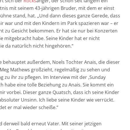
rt sich der
Rocks
änger, der schon seit langem ein
nis mit seinem 43-jährigen Bruder, mit dem er einst
Bühne stand, hat. „Und dann dieses ganze Gerede, dass
ir war und mit den Kindern im Park spazieren war – er
ht zu Gesicht bekommen. Er hat sie nur bei Konzerten
sie mitgebracht habe. Seine Kinder hat er nicht
sie da natürlich nicht hingehören.“
te behauptet außerdem, Noels Tochter Anais, die dieser
u Meg Mathews großzieht, regelmäßig zu sehen und
g zu ihr zu pflegen. Im Interview mit der ‚Sunday
Ich habe eine tolle Beziehung zu Anais. Sie kommt ein
ir vorbei. Dieser ganze Quatsch, dass ich seine Kinder
absoluter Unsinn. Ich liebe seine Kinder wie verrückt.
et er mal wieder scheiße.“
d derweil bald erneut Vater. Mit seiner jetzigen