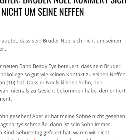
NICHT UM SEINE NEFFEN
auptet, dass sein Bruder Noel sich nicht um seinen
ert.
GESUND UND GUT
IN DER HAUPTROLLE:
FÜR DICH UND DIE
NICH
 neuen Band Beady Eye beteuert, dass sein Bruder
DER CHRONOGRAF!
UMWELT:
CRAI
UHREN IN DER
NACHHALTIGE
JAM
ndkollege so gut wie keinen Kontakt zu seinen Neffen
FILMGESCHICHTE »
HAARPFLEGE »
„CASI
n (10) hat. Dass er Noels kleinen Sohn, den
van, niemals zu Gesicht bekommen habe, dementiert
ment.
Sohn gesehen! Aber er hat meine Söhne nicht gesehen.
agspartys schmeiße, dann ist sein Sohn immer
in Kind Geburtstag gefeiert hat, waren wir nicht