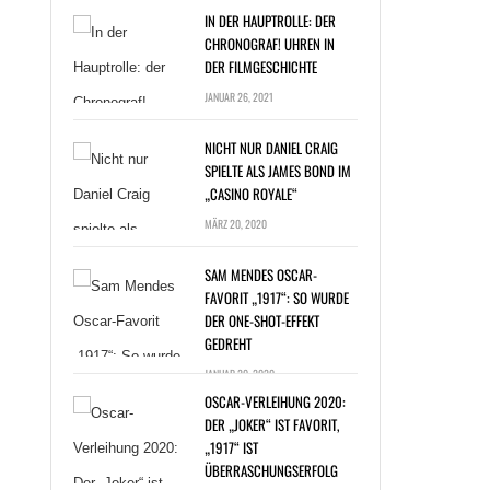
IN DER HAUPTROLLE: DER
CHRONOGRAF! UHREN IN
DER FILMGESCHICHTE
JANUAR 26, 2021
NICHT NUR DANIEL CRAIG
SPIELTE ALS JAMES BOND IM
„CASINO ROYALE“
T NUR DANIEL
MÄRZ 20, 2020
G SPIELTE ALS
ES BOND IM
SAM MENDES OSCAR-
NO ROYALE“ »
FAVORIT „1917“: SO WURDE
DER ONE-SHOT-EFFEKT
GEDREHT
JANUAR 20, 2020
OSCAR-VERLEIHUNG 2020:
DER „JOKER“ IST FAVORIT,
„1917“ IST
ÜBERRASCHUNGSERFOLG