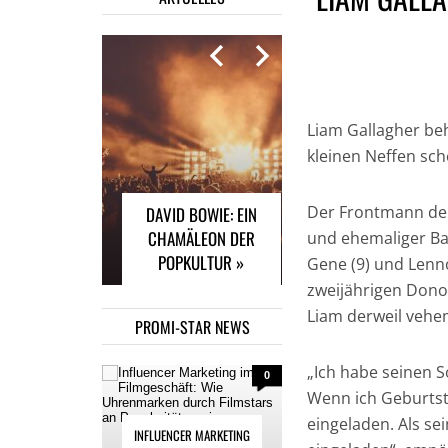
INFLUENCER
Liam Gallagher beh
MARKETING IM
kleinen Neffen sch
FILMGESCHÄFT: WIE
UHRENMARKEN
Der Frontmann der
DAVID BOWIE: EIN
DURCH FILMSTARS
CHAMÄLEON DER
AN POPULARITÄT
und ehemaliger Ba
POPKULTUR »
GEWINNEN »
Gene (9) und Lenno
zweijährigen Dono
Liam derweil vehe
PROMI-STAR NEWS
„Ich habe seinen 
0
Wenn ich Geburtst
eingeladen. Als se
INFLUENCER MARKETING