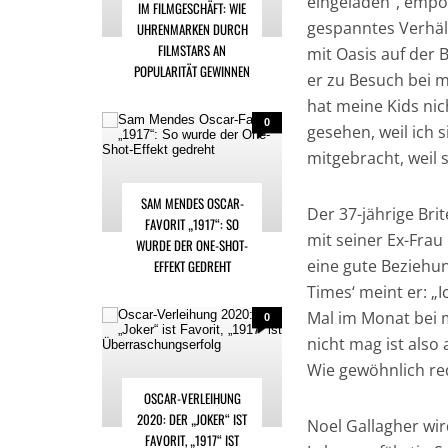
eingeladen“, empö
IM FILMGESCHÄFT: WIE
gespanntes Verhält
UHRENMARKEN DURCH
FILMSTARS AN
mit Oasis auf der 
POPULARITÄT GEWINNEN
er zu Besuch bei m
hat meine Kids nic
0
gesehen, weil ich 
mitgebracht, weil 
SAM MENDES OSCAR-
Der 37-jährige Bri
FAVORIT „1917“: SO
mit seiner Ex-Fra
WURDE DER ONE-SHOT-
eine gute Beziehun
EFFEKT GEDREHT
Times‘ meint er: „
Mal im Monat bei m
0
nicht mag ist also 
Wie gewöhnlich red
OSCAR-VERLEIHUNG
2020: DER „JOKER“ IST
Noel Gallagher wir
FAVORIT, „1917“ IST