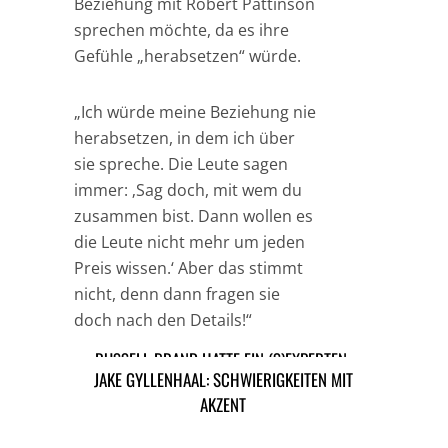
Beziehung mit Robert Pattinson
sprechen möchte, da es ihre
Gefühle „herabsetzen“ würde.
„Ich würde meine Beziehung nie
herabsetzen, in dem ich über
sie spreche. Die Leute sagen
immer: ‚Sag doch, mit wem du
zusammen bist. Dann wollen es
die Leute nicht mehr um jeden
Preis wissen.‘ Aber das stimmt
nicht, denn dann fragen sie
doch nach den Details!“
RUSSELL BRAND HATTE EIN (S)EXPERTEN-
JAKE GYLLENHAAL: SCHWIERIGKEITEN MIT
TAGS
HOLLYWOOD
KRISTEN STEWART
TEAM
AKZENT
ROBERT PATTINSON