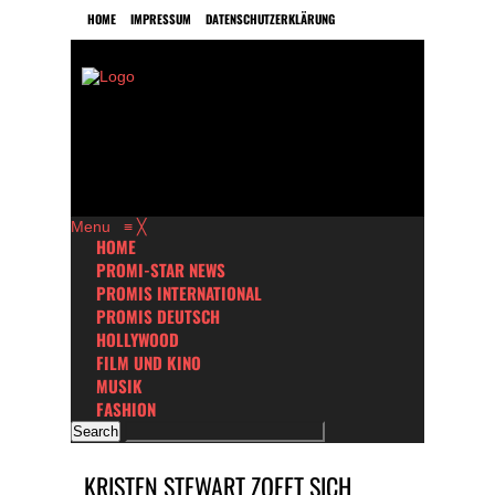
HOME
IMPRESSUM
DATENSCHUTZERKLÄRUNG
Menu
≡
╳
HOME
PROMI-STAR NEWS
PROMIS INTERNATIONAL
PROMIS DEUTSCH
HOLLYWOOD
FILM UND KINO
MUSIK
FASHION
KRISTEN STEWART ZOFFT SICH