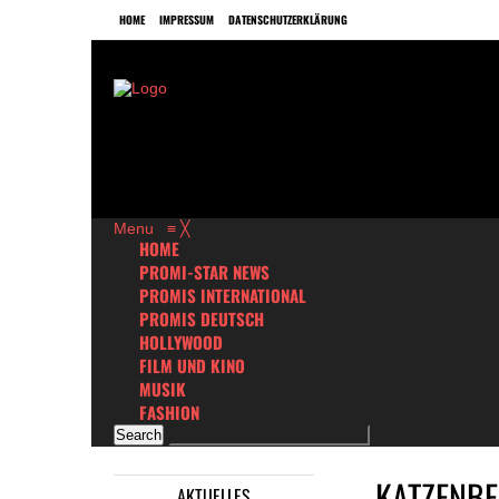
HOME
IMPRESSUM
DATENSCHUTZERKLÄRUNG
Menu
≡
╳
HOME
PROMI-STAR NEWS
PROMIS INTERNATIONAL
PROMIS DEUTSCH
HOLLYWOOD
FILM UND KINO
MUSIK
FASHION
KATZENBE
AKTUELLES