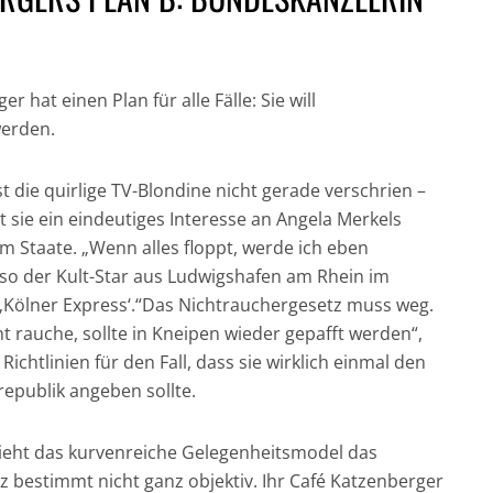
r hat einen Plan für alle Fälle: Sie will
werden.
GESUND UND GUT
ist die quirlige TV-Blondine nicht gerade verschrien –
IN DER HAUPTROLLE:
FÜR DICH UND DIE
NICH
sie ein eindeutiges Interesse an Angela Merkels
DER CHRONOGRAF!
UMWELT:
CRAI
 im Staate. „Wenn alles floppt, werde ich eben
UHREN IN DER
NACHHALTIGE
JAM
 so der Kult-Star aus Ludwigshafen am Rhein im
FILMGESCHICHTE »
HAARPFLEGE »
„CASI
 ‚Kölner Express‘.“Das Nichtrauchergesetz muss weg.
t rauche, sollte in Kneipen wieder gepafft werden“,
 Richtlinien für den Fall, dass sie wirklich einmal den
epublik angeben sollte.
ieht das kurvenreiche Gelegenheitsmodel das
 bestimmt nicht ganz objektiv. Ihr Café Katzenberger