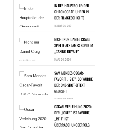
IN DER HAUPTROLLE: DER
CHRONOGRAF! UHREN IN
DER FILMGESCHICHTE
JANUAR 26, 2021
NICHT NUR DANIEL CRAIG
SPIELTE ALS JAMES BOND IM
„CASINO ROYALE“
T NUR DANIEL
MÄRZ 20, 2020
G SPIELTE ALS
ES BOND IM
SAM MENDES OSCAR-
NO ROYALE“ »
FAVORIT „1917“: SO WURDE
DER ONE-SHOT-EFFEKT
GEDREHT
JANUAR 20, 2020
OSCAR-VERLEIHUNG 2020:
DER „JOKER“ IST FAVORIT,
„1917“ IST
ÜBERRASCHUNGSERFOLG