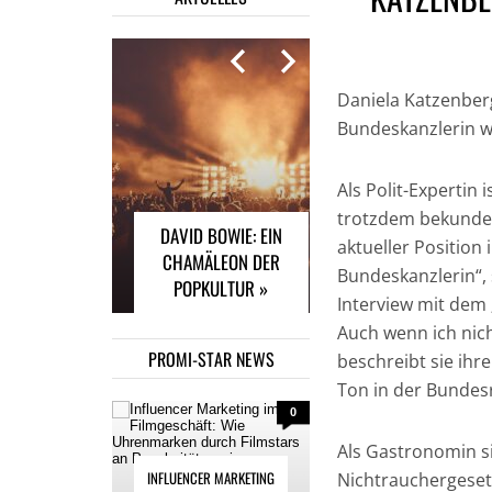
Daniela Katzenberge
Bundeskanzlerin 
INFLUENCER
MARKETING IM
FILMGESCHÄFT: WIE
Als Polit-Expertin 
UHRENMARKEN
trotzdem bekundet 
DAVID BOWIE: EIN
DURCH FILMSTARS
aktueller Position
CHAMÄLEON DER
AN POPULARITÄT
Bundeskanzlerin“,
POPKULTUR »
GEWINNEN »
Interview mit dem
Auch wenn ich nich
PROMI-STAR NEWS
beschreibt sie ihre
Ton in der Bundesr
0
Als Gastronomin s
INFLUENCER MARKETING
Nichtrauchergesetz