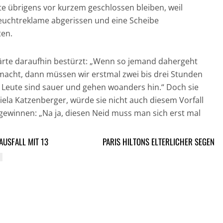
e übrigens vor kurzem geschlossen bleiben, weil
Leuchtreklame abgerissen und eine Scheibe
ten.
lärte daraufhin bestürzt: „Wenn so jemand dahergeht
macht, dann müssen wir erstmal zwei bis drei Stunden
Leute sind sauer und gehen woanders hin.“ Doch sie
iela Katzenberger, würde sie nicht auch diesem Vorfall
gewinnen: „Na ja, diesen Neid muss man sich erst mal
AUSFALL MIT 13
PARIS HILTONS ELTERLICHER SEGEN
ARTIKEL DAVOR
ARIKEL DANACH