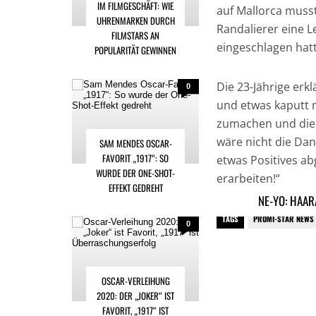
IM FILMGESCHÄFT: WIE
auf Mallorca musst
UHRENMARKEN DURCH
Randalierer eine 
FILMSTARS AN
eingeschlagen hat
POPULARITÄT GEWINNEN
Die 23-Jährige erk
0
und etwas kaputt 
zumachen und die 
wäre nicht die Dan
SAM MENDES OSCAR-
FAVORIT „1917“: SO
etwas Positives ab
WURDE DER ONE-SHOT-
erarbeiten!“
EFFEKT GEDREHT
NE-YO: HAAR
TAGS
PROMI-STAR NEWS
0
OSCAR-VERLEIHUNG
2020: DER „JOKER“ IST
FAVORIT, „1917“ IST