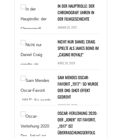
IN DER HAUPTROLLE: DER
CHRONOGRAF! UHREN IN
DER FILMGESCHICHTE
JANUAR 26, 2021
NICHT NUR DANIEL CRAIG
SPIELTE ALS JAMES BOND IM
„CASINO ROYALE“
T NUR DANIEL
MÄRZ 20, 2020
G SPIELTE ALS
ES BOND IM
SAM MENDES OSCAR-
NO ROYALE“ »
FAVORIT „1917“: SO WURDE
DER ONE-SHOT-EFFEKT
GEDREHT
JANUAR 20, 2020
OSCAR-VERLEIHUNG 2020:
DER „JOKER“ IST FAVORIT,
„1917“ IST
ÜBERRASCHUNGSERFOLG