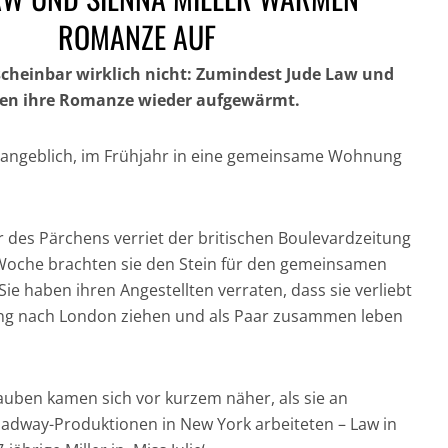
ROMANZE AUF
 scheinbar wirklich nicht: Zumindest Jude Law und
ben ihre Romanze wieder aufgewärmt.
 angeblich, im Frühjahr in eine gemeinsame Wohnung
GESUND UND GUT
IN DER HAUPTROLLE:
FÜR DICH UND DIE
NICH
DER CHRONOGRAF!
UMWELT:
CRAI
UHREN IN DER
NACHHALTIGE
JAM
 des Pärchens verriet der britischen Boulevardzeitung
FILMGESCHICHTE »
HAARPFLEGE »
„CASI
e Woche brachten sie den Stein für den gemeinsamen
Sie haben ihren Angestellten verraten, dass sie verliebt
ing nach London ziehen und als Paar zusammen leben
auben kamen sich vor kurzem näher, als sie an
adway-Produktionen in New York arbeiteten – Law in