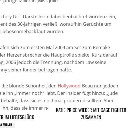
jährige Miller in ‚Miss Julie‘.
Factory Girl‘-Darstellerin dabei beobachtet worden sein,
ent des 36-Jährigen verließ, woraufhin Gerüchte um
s Liebescomeback laut wurden.
trafen sich zum ersten Mal 2004 am Set zum Remake
m der Herzensbrecher die Hauptrolle spielte. Kurz darauf
ung, 2006 jedoch die Trennung, nachdem Law seine
nny seiner Kinder betrogen hatte.
e die blonde Schönheit den
Hollywood
-Beau nun jedoch
ie ihn „immer noch“ liebt. Der Insider fügt hinzu: „Jude
behalte, dass sie es nochmal probieren sollten. Aber
hn, dass sie immer noch in ihn verliebt ist.“
KATIE PRICE WIEDER MIT CAGE FIGHTER
ER IM LIEBESGLÜCK
ZUSAMMEN
NA MILLER