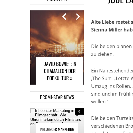
Alte Liebe rostet
Sienna Miller ha
INFLUENCER
MARKETING IM
Die beiden planen
FILMGESCHÄFT: WIE
zu ziehen.
UHRENMARKEN
DAVID BOWIE: EIN
DURCH FILMSTARS
CHAMÄLEON DER
AN POPULARITÄT
Ein Nahestehender
POPKULTUR »
GEWINNEN »
‚The Sun‘: „Letzt
Umzug ins Rollen. 
sind und im Frühl
PROMI-STAR NEWS
wollen.“
0
Die beiden Turtelt
verschiedenen Bro
INFLUENCER MARKETING