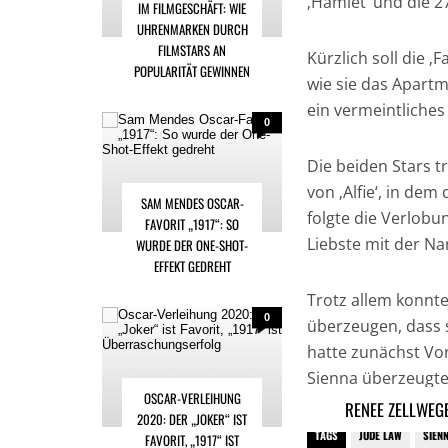
‚Hamlet‘ und die 27-
IM FILMGESCHÄFT: WIE
UHRENMARKEN DURCH
FILMSTARS AN
Kürzlich soll die ‚
POPULARITÄT GEWINNEN
wie sie das Apartm
ein vermeintliche
0
Die beiden Stars 
von ‚Alfie‘, in de
SAM MENDES OSCAR-
folgte die Verlob
FAVORIT „1917“: SO
Liebste mit der Na
WURDE DER ONE-SHOT-
EFFEKT GEDREHT
Trotz allem konnt
0
überzeugen, dass s
hatte zunächst Vor
Sienna überzeugte i
OSCAR-VERLEIHUNG
RENEE ZELLWEG
2020: DER „JOKER“ IST
TAGS
JUDE LAW
SIEN
FAVORIT, „1917“ IST