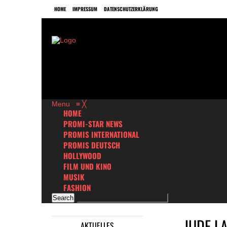
HOME
IMPRESSUM
DATENSCHUTZERKLÄRUNG
Menu
≡
╳
HOME
PROMI-STAR NEWS
PROMIS INTERNATIONAL
PROMIS DEUTSCH
HOLLYWOOD
FILM UND KINO
MUSIK
FASHION
JUDE L
AKTUELLES