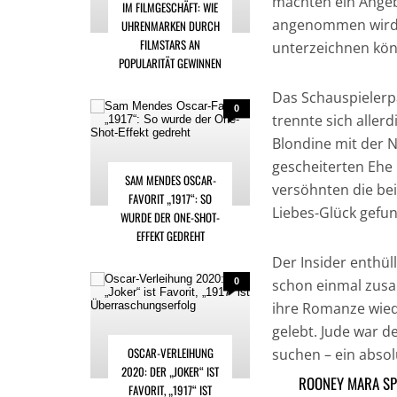
machten ein Angebo
IM FILMGESCHÄFT: WIE
angenommen wird, 
UHRENMARKEN DURCH
FILMSTARS AN
unterzeichnen könn
POPULARITÄT GEWINNEN
Das Schauspielerp
0
trennte sich alle
Blondine mit der N
gescheiterten Ehe 
SAM MENDES OSCAR-
versöhnten die be
FAVORIT „1917“: SO
Liebes-Glück gefu
WURDE DER ONE-SHOT-
EFFEKT GEDREHT
Der Insider enthüll
0
schon einmal zusa
ihre Romanze wiede
gelebt. Jude war 
OSCAR-VERLEIHUNG
suchen – ein absol
2020: DER „JOKER“ IST
sie einen Neuanfa
ROONEY MARA SP
FAVORIT, „1917“ IST