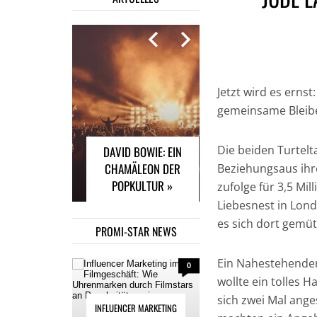
INFLUENCER
Jetzt wird es ernst
MARKETING IM
gemeinsame Bleibe
FILMGESCHÄFT: WIE
UHRENMARKEN
Die beiden Turtelt
DAVID BOWIE: EIN
DURCH FILMSTARS
CHAMÄLEON DER
AN POPULARITÄT
Beziehungsaus ihr
POPKULTUR »
GEWINNEN »
zufolge für 3,5 Mi
Liebesnest in Lon
es sich dort gemüt
PROMI-STAR NEWS
Ein Nahestehender 
0
wollte ein tolles
sich zwei Mal ange
INFLUENCER MARKETING