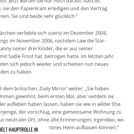
t. Jetzt warten sie nur noch darauf, dass es
sie den Papierkram erledigen und den Vertrag
en. Sie sind beide sehr glücklich.“
ärchen verliebte sich zuerst im Dezember 2004,
rdings im November 2006, nachdem Law die Star-
anny seiner drei Kinder, die er aus seiner
mit Sadie Frost hat, betrogen hatte. Im letzten Jahr
iden sich jedoch wieder und scheinen nun neues
nden zu haben.
t dem britischen ‚Daily Mirror‘ weiter: „Sie haben
mmen gewohnt, beim ersten Mal, aber seitdem sie
r aufleben haben lassen, haben sie wie in wilder Ehe
derjenige, der vorschlug, eine gemeinsame Wohnung zu
ut neutraler Ort, ohne alte Erinnerungen; irgendwo, wo
ng machen und ein schönes Heim aufbauen können.“
IELT HAUPTROLLE IN