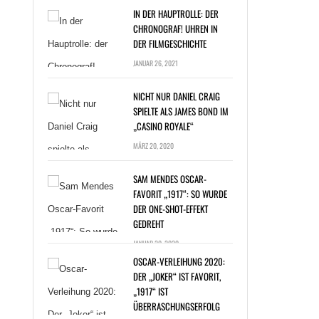
IN DER HAUPTROLLE: DER
CHRONOGRAF! UHREN IN
DER FILMGESCHICHTE
JANUAR 26, 2021
NICHT NUR DANIEL CRAIG
SPIELTE ALS JAMES BOND IM
„CASINO ROYALE“
T NUR DANIEL
MÄRZ 20, 2020
G SPIELTE ALS
ES BOND IM
SAM MENDES OSCAR-
NO ROYALE“ »
FAVORIT „1917“: SO WURDE
DER ONE-SHOT-EFFEKT
GEDREHT
JANUAR 20, 2020
OSCAR-VERLEIHUNG 2020:
DER „JOKER“ IST FAVORIT,
„1917“ IST
ÜBERRASCHUNGSERFOLG