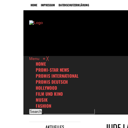
HOME
IMPRESSUM
DATENSCHUTZERKLÄRUNG
Menu
≡
╳
HOME
PROMI-STAR NEWS
PROMIS INTERNATIONAL
PROMIS DEUTSCH
HOLLYWOOD
FILM UND KINO
MUSIK
FASHION
JUDE L
AKTUELLES