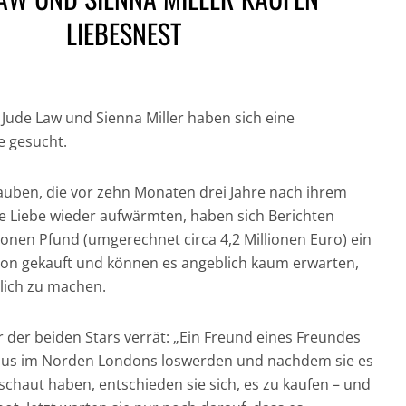
LIEBESNEST
: Jude Law und Sienna Miller haben sich eine
 gesucht.
GESUND UND GUT
IN DER HAUPTROLLE:
FÜR DICH UND DIE
NICH
auben, die vor zehn Monaten drei Jahre nach ihrem
DER CHRONOGRAF!
UMWELT:
CRAI
UHREN IN DER
NACHHALTIGE
JAM
e Liebe wieder aufwärmten, haben sich Berichten
FILMGESCHICHTE »
HAARPFLEGE »
„CASI
llionen Pfund (umgerechnet circa 4,2 Millionen Euro) ein
don gekauft und können es angeblich kaum erwarten,
lich zu machen.
der beiden Stars verrät: „Ein Freund eines Freundes
 Haus im Norden Londons loswerden und nachdem sie es
schaut haben, entschieden sie sich, es zu kaufen – und