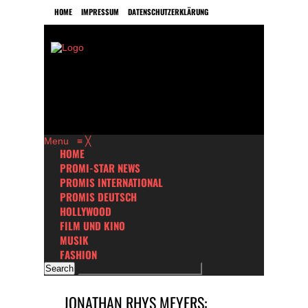
HOME
IMPRESSUM
DATENSCHUTZERKLÄRUNG
Menu
≡
╳
HOME
PROMI-STAR NEWS
PROMIS INTERNATIONAL
PROMIS DEUTSCH
HOLLYWOOD
FILM UND KINO
MUSIK
FASHION
JONATHAN RHYS MEYERS: