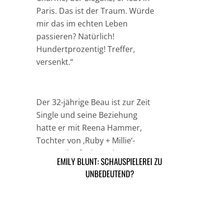
Paris. Das ist der Traum. Würde
mir das im echten Leben
passieren? Natürlich!
Hundertprozentig! Treffer,
versenkt.“
Der 32-jährige Beau ist zur Zeit
Single und seine Beziehung
hatte er mit Reena Hammer,
Tochter von ‚Ruby + Millie‘-
Kosmetikerfinder Ruby
EMILY BLUNT: SCHAUSPIELEREI ZU
JESSICA ALBA: HOCHZEIT, NEIN DANKE
Hammer.
UNBEDEUTEND?
ARTIKEL DAVOR
ARIKEL DANACH