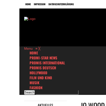
HOME
IMPRESSUM
DATENSCHUTZERKLÄRUNG
Menu
≡
╳
HOME
PROMI-STAR NEWS
PROMIS INTERNATIONAL
PROMIS DEUTSCH
HOLLYWOOD
FILM UND KINO
MUSIK
FASHION
JO WOOD 
AKTUELLES