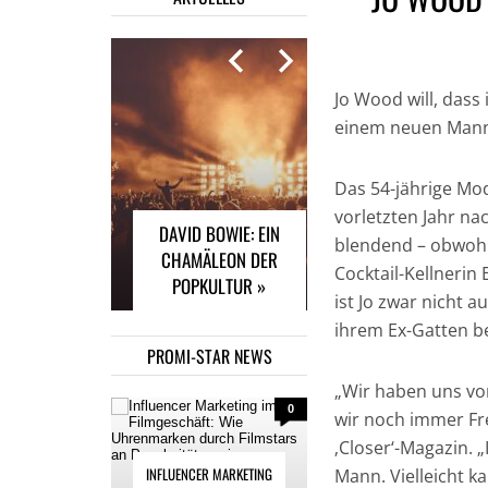
Jo Wood will, dass
einem neuen Mann 
INFLUENCER
MARKETING IM
FILMGESCHÄFT: WIE
Das 54-jährige Mod
UHRENMARKEN
vorletzten Jahr na
DAVID BOWIE: EIN
DURCH FILMSTARS
blendend – obwohl 
CHAMÄLEON DER
AN POPULARITÄT
Cocktail-Kellnerin
POPKULTUR »
GEWINNEN »
ist Jo zwar nicht a
ihrem Ex-Gatten b
PROMI-STAR NEWS
„Wir haben uns vor
0
wir noch immer Fre
‚Closer‘-Magazin.
INFLUENCER MARKETING
Mann. Vielleicht k