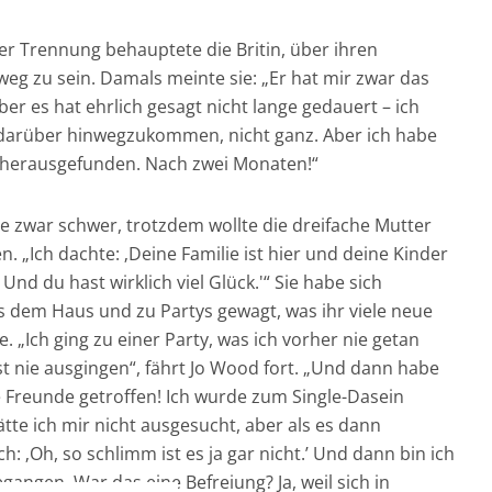
r Trennung behauptete die Britin, über ihren
eg zu sein. Damals meinte sie: „Er hat mir zwar das
er es hat ehrlich gesagt nicht lange gedauert – ich
 darüber hinwegzukommen, nicht ganz. Aber ich habe
 herausgefunden. Nach zwei Monaten!“
ie zwar schwer, trotzdem wollte die dreifache Mutter
n. „Ich dachte: ‚Deine Familie ist hier und deine Kinder
 Und du hast wirklich viel Glück.'“ Sie habe sich
s dem Haus und zu Partys gewagt, was ihr viele neue
. „Ich ging zu einer Party, was ich vorher nie getan
nst nie ausgingen“, fährt Jo Wood fort. „Und dann habe
e Freunde getroffen! Ich wurde zum Single-Dasein
te ich mir nicht ausgesucht, aber als es dann
ch: ‚Oh, so schlimm ist es ja gar nicht.’ Und dann bin ich
angen. War das eine Befreiung? Ja, weil sich in