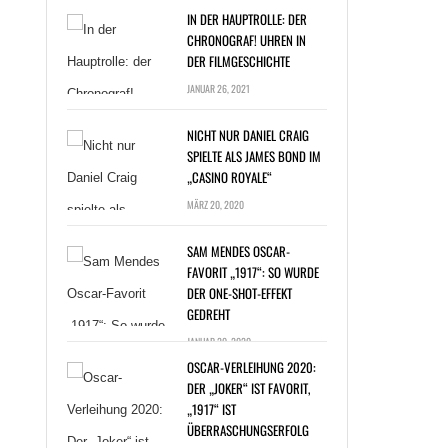
IN DER HAUPTROLLE: DER
CHRONOGRAF! UHREN IN
DER FILMGESCHICHTE
JANUAR 26, 2021
NICHT NUR DANIEL CRAIG
SPIELTE ALS JAMES BOND IM
„CASINO ROYALE“
T NUR DANIEL
MÄRZ 20, 2020
G SPIELTE ALS
ES BOND IM
SAM MENDES OSCAR-
NO ROYALE“ »
FAVORIT „1917“: SO WURDE
DER ONE-SHOT-EFFEKT
GEDREHT
JANUAR 20, 2020
OSCAR-VERLEIHUNG 2020:
DER „JOKER“ IST FAVORIT,
„1917“ IST
ÜBERRASCHUNGSERFOLG