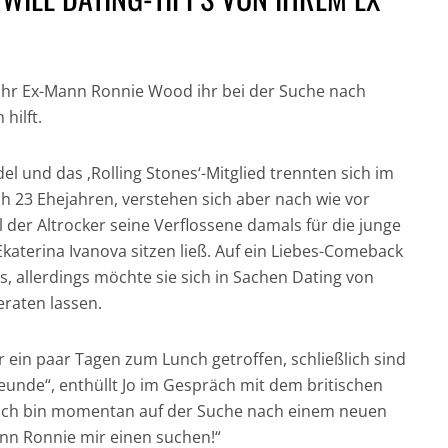
 ihr Ex-Mann Ronnie Wood ihr bei der Suche nach
hilft.
GESUND UND GUT
el und das ‚Rolling Stones‘-Mitglied trennten sich im
IN DER HAUPTROLLE:
FÜR DICH UND DIE
NICH
ch 23 Ehejahren, verstehen sich aber nach wie vor
DER CHRONOGRAF!
UMWELT:
CRAI
der Altrocker seine Verflossene damals für die junge
UHREN IN DER
NACHHALTIGE
JAM
 Ekaterina Ivanova sitzen ließ. Auf ein Liebes-Comeback
FILMGESCHICHTE »
HAARPFLEGE »
„CASI
us, allerdings möchte sie sich in Sachen Dating von
eraten lassen.
 ein paar Tagen zum Lunch getroffen, schließlich sind
unde“, enthüllt Jo im Gespräch mit dem britischen
 „Ich bin momentan auf der Suche nach einem neuen
ann Ronnie mir einen suchen!“