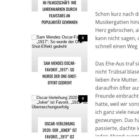
IM FILMGESCHÄFT: WIE
UHRENMARKEN DURCH
Schon kurz nach de
FILMSTARS AN
Musikergatten hinw
POPULARITÄT GEWINNEN
Herz gebrochen, ab
kann nicht sagen,
0
schnell einen Weg
SAM MENDES OSCAR-
Das Ehe-Aus traf s
FAVORIT „1917“: SO
nicht Trübsal blase
WURDE DER ONE-SHOT-
lieben ihre Mutter.
EFFEKT GEDREHT
daraufhin öfter au
Freunde einbrachte
0
hatte, weil wir so
ich ganz viele neu
gezwungen. Das hät
OSCAR-VERLEIHUNG
passierte, dachte i
2020: DER „JOKER“ IST
jeden Abend ausgeg
FAVORIT, „1917“ IST