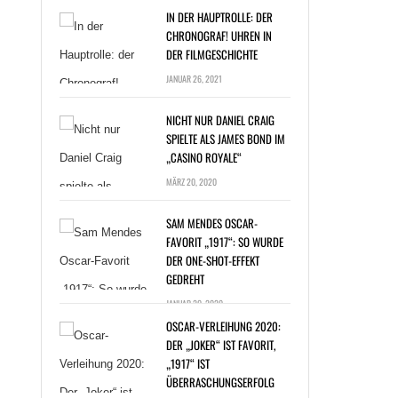
IN DER HAUPTROLLE: DER
CHRONOGRAF! UHREN IN
DER FILMGESCHICHTE
JANUAR 26, 2021
NICHT NUR DANIEL CRAIG
SPIELTE ALS JAMES BOND IM
„CASINO ROYALE“
T NUR DANIEL
MÄRZ 20, 2020
G SPIELTE ALS
ES BOND IM
SAM MENDES OSCAR-
NO ROYALE“ »
FAVORIT „1917“: SO WURDE
DER ONE-SHOT-EFFEKT
GEDREHT
JANUAR 20, 2020
OSCAR-VERLEIHUNG 2020:
DER „JOKER“ IST FAVORIT,
„1917“ IST
ÜBERRASCHUNGSERFOLG