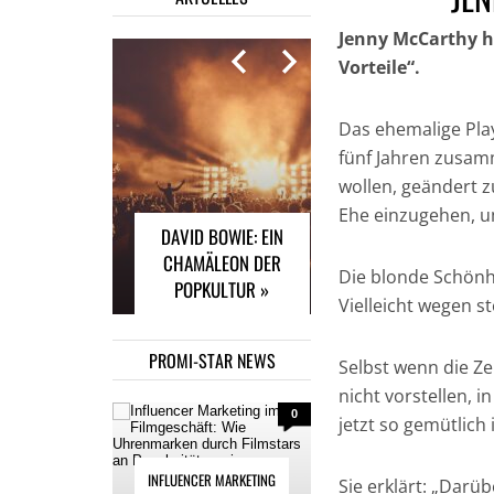
Jenny McCarthy he
Vorteile“.
Das ehemalige Pla
INFLUENCER
MARKETING IM
fünf Jahren zusamm
FILMGESCHÄFT: WIE
wollen, geändert z
UHRENMARKEN
Ehe einzugehen, u
DAVID BOWIE: EIN
DURCH FILMSTARS
CHAMÄLEON DER
AN POPULARITÄT
Die blonde Schönhe
POPKULTUR »
GEWINNEN »
Vielleicht wegen st
PROMI-STAR NEWS
Selbst wenn die Ze
nicht vorstellen, i
0
jetzt so gemütlich
INFLUENCER MARKETING
Sie erklärt: „Darü