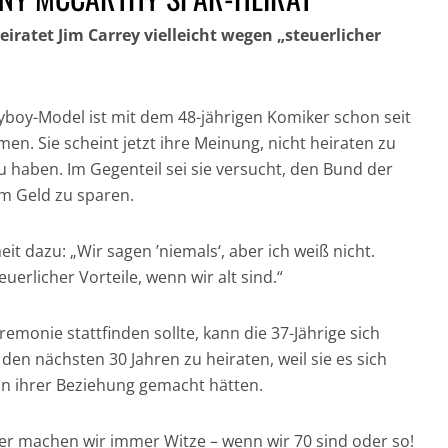
iratet Jim Carrey vielleicht wegen „steuerlicher
yboy-Model ist mit dem 48-jährigen Komiker schon seit
en. Sie scheint jetzt ihre Meinung, nicht heiraten zu
GESUND UND GUT
u haben. Im Gegenteil sei sie versucht, den Bund der
IN DER HAUPTROLLE:
FÜR DICH UND DIE
NICH
m Geld zu sparen.
DER CHRONOGRAF!
UMWELT:
CRAI
UHREN IN DER
NACHHALTIGE
JAM
it dazu: „Wir sagen ’niemals‘, aber ich weiß nicht.
FILMGESCHICHTE »
HAARPFLEGE »
„CASI
euerlicher Vorteile, wenn wir alt sind.“
remonie stattfinden sollte, kann die 37-Jährige sich
n den nächsten 30 Jahren zu heiraten, weil sie es sich
 in ihrer Beziehung gemacht hätten.
ber machen wir immer Witze – wenn wir 70 sind oder so!