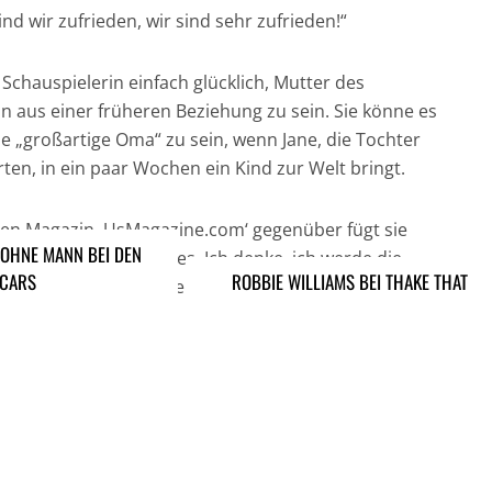
d wir zufrieden, wir sind sehr zufrieden!“
Schauspielerin einfach glücklich, Mutter des
n aus einer früheren Beziehung zu sein. Sie könne es
ne „großartige Oma“ zu sein, wenn Jane, die Tochter
ten, in ein paar Wochen ein Kind zur Welt bringt.
n Magazin ‚UsMagazine.com‘ gegenüber fügt sie
OHNE MANN BEI DEN
! Ich liebe, liebe, liebe es. Ich denke, ich werde die
CARS
ROBBIE WILLIAMS BEI THAKE THAT
ein, die weltbeste, mehr sage ich nicht.“
ARTIKEL DAVOR
ARIKEL DANACH