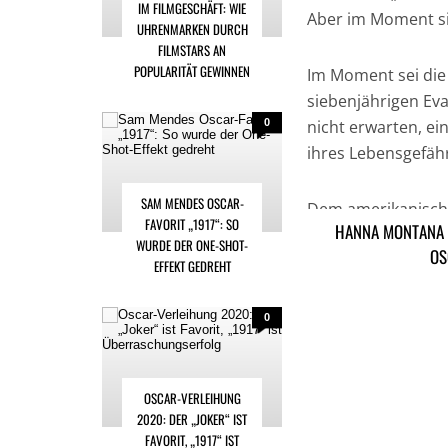
IM FILMGESCHÄFT: WIE
Aber im Moment sin
UHRENMARKEN DURCH
FILMSTARS AN
POPULARITÄT GEWINNEN
Im Moment sei die 
siebenjährigen Eva
0
nicht erwarten, ei
ihres Lebensgefähr
SAM MENDES OSCAR-
Dem amerikanische
FAVORIT „1917“: SO
HANNA MONTANA 
hinzu: „Ich liebe es
WURDE DER ONE-SHOT-
OS
großartigste Oma s
EFFEKT GEDREHT
0
OSCAR-VERLEIHUNG
2020: DER „JOKER“ IST
FAVORIT, „1917“ IST