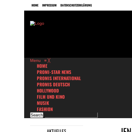
HOME
IMPRESSUM
DATENSCHUTZERKLÄRUNG
Menu
≡
╳
HOME
PROMI-STAR NEWS
PROMIS INTERNATIONAL
PROMIS DEUTSCH
HOLLYWOOD
FILM UND KINO
MUSIK
FASHION
JE
AKTUELLES