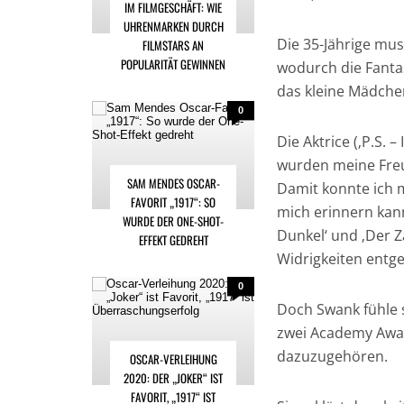
IM FILMGESCHÄFT: WIE
UHRENMARKEN DURCH
Die 35-Jährige mus
FILMSTARS AN
POPULARITÄT GEWINNEN
wodurch die Fanta
das kleine Mädche
0
Die Aktrice (‚P.S. –
wurden meine Freu
SAM MENDES OSCAR-
Damit konnte ich mi
FAVORIT „1917“: SO
mich erinnern kann
WURDE DER ONE-SHOT-
Dunkel‘ und ‚Der Z
EFFEKT GEDREHT
Widrigkeiten entg
0
Doch Swank fühle si
zwei Academy Award
dazuzugehören.
OSCAR-VERLEIHUNG
2020: DER „JOKER“ IST
FAVORIT, „1917“ IST