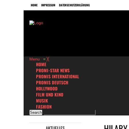
HOME
IMPRESSUM
DATENSCHUTZERKLÄRUNG
Menu
≡
╳
HOME
PROMI-STAR NEWS
PROMIS INTERNATIONAL
PROMIS DEUTSCH
HOLLYWOOD
FILM UND KINO
MUSIK
FASHION
HILARY
AKTUELLES