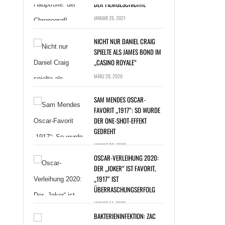
NICHT NUR DANIEL CRAIG
SPIELTE ALS JAMES BOND IM
„CASINO ROYALE“
MÄRZ 20, 2020
SAM MENDES OSCAR-
FAVORIT „1917“: SO WURDE
DER ONE-SHOT-EFFEKT
T NUR DANIEL
GEDREHT
G SPIELTE ALS
JANUAR 20, 2020
ES BOND IM
OSCAR-VERLEIHUNG 2020:
NO ROYALE“ »
DER „JOKER“ IST FAVORIT,
„1917“ IST
ÜBERRASCHUNGSERFOLG
JANUAR 14, 2020
BAKTERIENINFEKTION: ZAC
EFRON BEI DREHARBEITEN
ERKRANKT
DEZEMBER 30, 2019