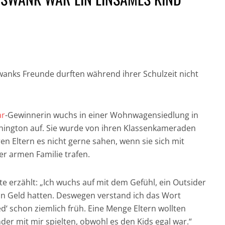
wanks Freunde durften während ihrer Schulzeit nicht
GESUND UND GUT
IN DER HAUPTROLLE:
FÜR DICH UND DIE
NICH
DER CHRONOGRAF!
UMWELT:
CRAI
ar
-Gewinnerin wuchs in einer Wohnwagensiedlung in
UHREN IN DER
NACHHALTIGE
JAM
hington auf. Sie wurde von ihren Klassenkameraden
FILMGESCHICHTE »
HAARPFLEGE »
„CASI
en Eltern es nicht gerne sahen, wenn sie sich mit
r armen Familie trafen.
e erzählt: „Ich wuchs auf mit dem Gefühl, ein Outsider
kein Geld hatten. Deswegen verstand ich das Wort
d‘ schon ziemlich früh. Eine Menge Eltern wollten
nder mit mir spielten, obwohl es den Kids egal war.“