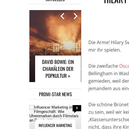
INFLUENCER
MARKETING IM
Die Arme! Hilary S
FILMGESCHÄFT: WIE
mir ihr spielen.
UHRENMARKEN
DAVID BOWIE: EIN
DURCH FILMSTARS
Die zweifache
Osc
CHAMÄLEON DER
AN POPULARITÄT
Bellingham in Was
POPKULTUR »
GEWINNEN »
gemieden, weil der
jemandem aus eine
PROMI-STAR NEWS
Die schöne Brünett
0
zu sein, weil wir 
‚Klassenunterschie
INFLUENCER MARKETING
nicht, dass ihre Ki