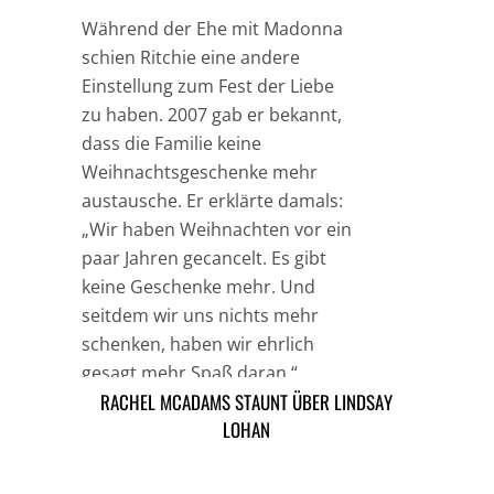
Während der Ehe mit Madonna
schien Ritchie eine andere
Einstellung zum Fest der Liebe
zu haben. 2007 gab er bekannt,
dass die Familie keine
Weihnachtsgeschenke mehr
austausche. Er erklärte damals:
„Wir haben Weihnachten vor ein
paar Jahren gecancelt. Es gibt
keine Geschenke mehr. Und
seitdem wir uns nichts mehr
schenken, haben wir ehrlich
gesagt mehr Spaß daran.“
RACHEL MCADAMS STAUNT ÜBER LINDSAY
KATE MOSS WILL IHREN EX VERKUPPELN
LOHAN
TAGS
GUY RITCHIE
MADONNA