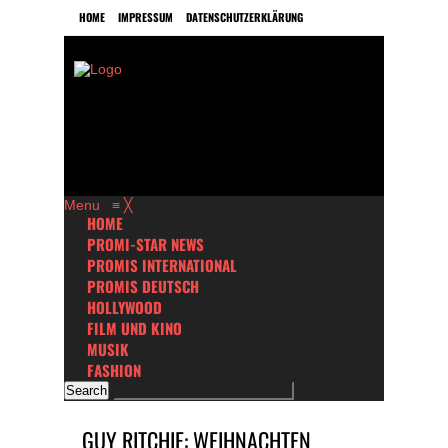
HOME
IMPRESSUM
DATENSCHUTZERKLÄRUNG
Menu
≡
╳
HOME
PROMI-STAR NEWS
PROMIS INTERNATIONAL
PROMIS DEUTSCH
HOLLYWOOD
FILM UND KINO
MUSIK
FASHION
GUY RITCHIE: WEIHNACHTEN