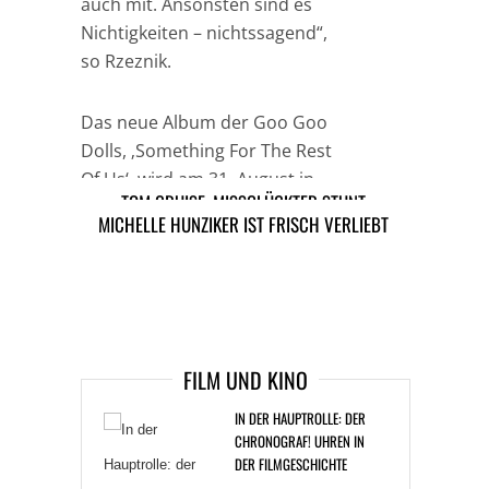
auch mit. Ansonsten sind es
Nichtigkeiten – nichtssagend“,
so Rzeznik.
Das neue Album der Goo Goo
Dolls, ‚Something For The Rest
Of Us‘, wird am 31. August in
TOM CRUISE: MISSGLÜCKTER STUNT
Amerika veröffentlicht.
MICHELLE HUNZIKER IST FRISCH VERLIEBT
ARTIKEL DAVOR
ARIKEL DANACH
FILM UND KINO
IN DER HAUPTROLLE: DER
CHRONOGRAF! UHREN IN
DER FILMGESCHICHTE
JANUAR 26, 2021