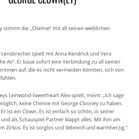
 stimmt die „Chemie“ mit all seinen weiblichen
GESUND UND GUT
rzensbrecher spielt mit Anna Kendrick und Vera
IN DER HAUPTROLLE:
FÜR DICH UND DIE
NICH
he Air‘. Er baue sofort eine Verbindung zu all seinen
DER CHRONOGRAF!
UMWELT:
CRAI
innen auf, die es nicht vermeiden könnten, sich von
UHREN IN DER
NACHHALTIGE
JAM
fühlen.
FILMGESCHICHTE »
HAARPFLEGE »
„CASI
eys Leinwand-Sweetheart Alex spielt, meint: „Ich sage
nmöglich, keine Chemie mit George Clooney zu haben.
 Er ist ein Clown. Es ist einfach so schön, in seiner
und als Schauspiel-Partner klappt alles. Mit ihm am
im Zirkus. Es ist sorglos und liebevoll und warmherzig.“