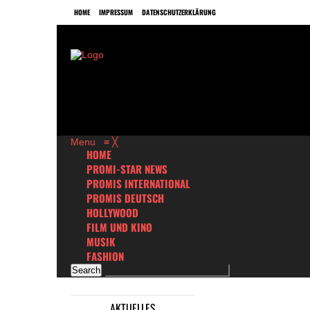
HOME
IMPRESSUM
DATENSCHUTZERKLÄRUNG
Menu
≡
╳
HOME
PROMI-STAR NEWS
PROMIS INTERNATIONAL
PROMIS DEUTSCH
HOLLYWOOD
FILM UND KINO
MUSIK
FASHION
AKTUELLES