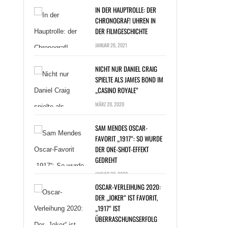
IN DER HAUPTROLLE: DER
CHRONOGRAF! UHREN IN
DER FILMGESCHICHTE
JANUAR 26, 2021
NICHT NUR DANIEL CRAIG
SPIELTE ALS JAMES BOND IM
„CASINO ROYALE“
T NUR DANIEL
MÄRZ 20, 2020
G SPIELTE ALS
ES BOND IM
SAM MENDES OSCAR-
NO ROYALE“ »
FAVORIT „1917“: SO WURDE
DER ONE-SHOT-EFFEKT
GEDREHT
JANUAR 20, 2020
OSCAR-VERLEIHUNG 2020:
DER „JOKER“ IST FAVORIT,
„1917“ IST
ÜBERRASCHUNGSERFOLG