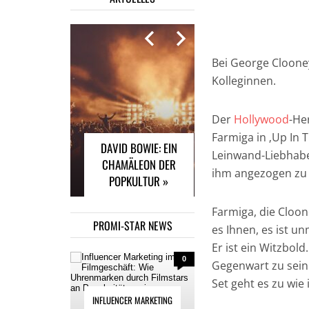
Bei George Clooney
Kolleginnen.
INFLUENCER
MARKETING IM
FILMGESCHÄFT: WIE
Der
Hollywood
-He
UHRENMARKEN
Farmiga in ‚Up In T
DAVID BOWIE: EIN
DURCH FILMSTARS
Leinwand-Liebhaber
CHAMÄLEON DER
AN POPULARITÄT
ihm angezogen zu 
POPKULTUR »
GEWINNEN »
Farmiga, die Cloon
PROMI-STAR NEWS
es Ihnen, es ist u
Er ist ein Witzbold.
0
Gegenwart zu sein 
Set geht es zu wie 
INFLUENCER MARKETING