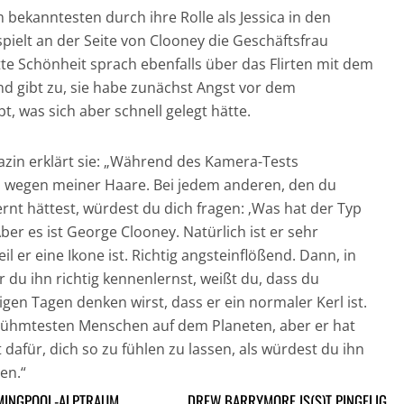
 bekanntesten durch ihre Rolle als Jessica in den
 spielt an der Seite von Clooney die Geschäftsfrau
tte Schönheit sprach ebenfalls über das Flirten mit dem
 gibt zu, sie habe zunächst Angst vor dem
t, was sich aber schnell gelegt hätte.
zin erklärt sie: „Während des Kamera-Tests
h wegen meiner Haare. Bei jedem anderen, den du
nt hättest, würdest du dich fragen: ‚Was hat der Typ
ber es ist George Clooney. Natürlich ist er sehr
l er eine Ikone ist. Richtig angsteinflößend. Dann, in
r du ihn richtig kennenlernst, weißt du, dass du
gen Tagen denken wirst, dass er ein normaler Kerl ist.
berühmtesten Menschen auf dem Planeten, aber er hat
t dafür, dich so zu fühlen zu lassen, als würdest du ihn
en.“
MINGPOOL-ALPTRAUM
DREW BARRYMORE IS(S)T PINGELIG