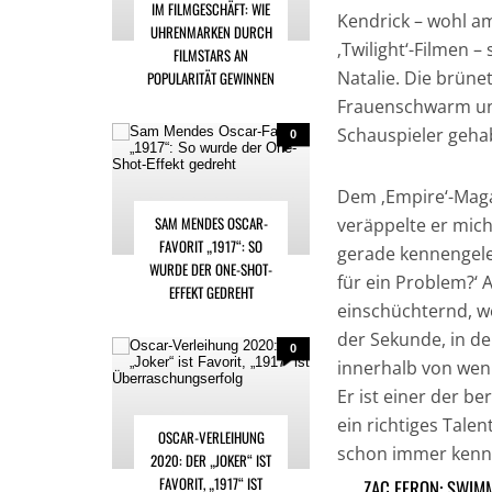
IM FILMGESCHÄFT: WIE
Kendrick – wohl am
UHRENMARKEN DURCH
‚Twilight‘-Filmen –
FILMSTARS AN
Natalie. Die brüne
POPULARITÄT GEWINNEN
Frauenschwarm und
Schauspieler gehab
0
Dem ‚Empire‘-Maga
SAM MENDES OSCAR-
veräppelte er mic
FAVORIT „1917“: SO
gerade kennengeler
WURDE DER ONE-SHOT-
für ein Problem?‘ A
EFFEKT GEDREHT
einschüchternd, wei
der Sekunde, in de
0
innerhalb von weni
Er ist einer der 
ein richtiges Talen
OSCAR-VERLEIHUNG
schon immer kenn
2020: DER „JOKER“ IST
FAVORIT, „1917“ IST
ZAC EFRON: SWIM