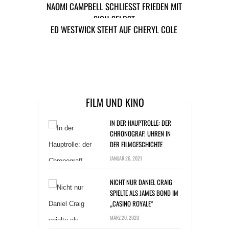
eine sehr mütterliche Person.“
NAOMI CAMPBELL SCHLIESST FRIEDEN MIT S
ICH SELBST
ED WESTWICK STEHT AUF CHERYL COLE
TAGS
PROMI-STAR NEWS
ARTIKEL DAVOR
ARIKEL DANACH
FILM UND KINO
IN DER HAUPTROLLE: DER
CHRONOGRAF! UHREN IN
DER FILMGESCHICHTE
JANUAR 26, 2021
NICHT NUR DANIEL CRAIG
SPIELTE ALS JAMES BOND IM
„CASINO ROYALE“
MÄRZ 20, 2020