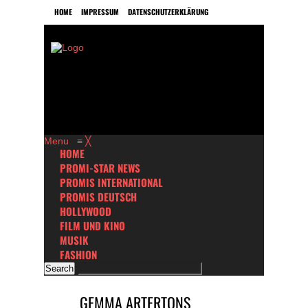
HOME
IMPRESSUM
DATENSCHUTZERKLÄRUNG
Menu
≡
╳
HOME
PROMI-STAR NEWS
PROMIS INTERNATIONAL
PROMIS DEUTSCH
HOLLYWOOD
FILM UND KINO
MUSIK
FASHION
GEMMA ARTERTONS