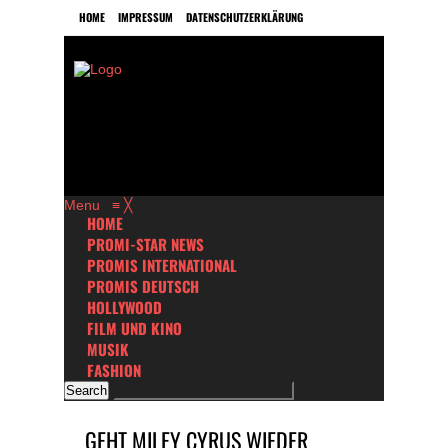
HOME
IMPRESSUM
DATENSCHUTZERKLÄRUNG
Menu
≡
╳
HOME
PROMI-STAR NEWS
PROMIS INTERNATIONAL
PROMIS DEUTSCH
HOLLYWOOD
FILM UND KINO
MUSIK
FASHION
GEHT MILEY CYRUS WIEDER