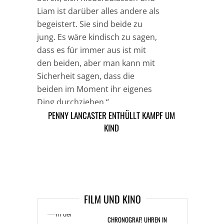
Liam ist darüber alles andere als
begeistert. Sie sind beide zu
jung. Es wäre kindisch zu sagen,
dass es für immer aus ist mit
den beiden, aber man kann mit
Sicherheit sagen, dass die
beiden im Moment ihr eigenes
Ding durchziehen.“
PENNY LANCASTER ENTHÜLLT KAMPF UM
DOUGLAS HAT KEINE ANGST ZU STERBEN
KIND
TAGS
MILEY CYRUS
MUSIK NEWS
ARTIKEL DAVOR
ARIKEL DANACH
IN DER HAUPTROLLE: DER
FILM UND KINO
CHRONOGRAF! UHREN IN
DER FILMGESCHICHTE