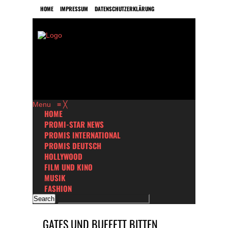
HOME
IMPRESSUM
DATENSCHUTZERKLÄRUNG
Menu
≡
╳
HOME
PROMI-STAR NEWS
PROMIS INTERNATIONAL
PROMIS DEUTSCH
HOLLYWOOD
FILM UND KINO
MUSIK
FASHION
GATES UND BUFFETT BITTEN