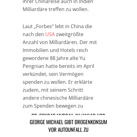
ihrer Chinareise auch in Indien
Milliardäre treffen zu wollen.
Laut „Forbes“ lebt in China die
nach den
USA
zweitgrößte
Anzahl von Milliardären. Der mit
Immobilien und Hotels reich
gewordene 88 Jahre alte Yu
Pengnian hatte bereits im April
verkündet, sein Vermögen
spenden zu wollen. Er erklärte
zudem, mit seinem Schritt
andere chinesische Milliardäre
zum Spenden bewegen zu
wollen.
DR. CONRAD MURRAY: IM JANUAR VOR
GEORGE MICHAEL GIBT DROGENKONSUM
GERICHT
VOR AUTOUNFALL ZU
TAGS
CHINA
INDIEN
LEUTE
USA