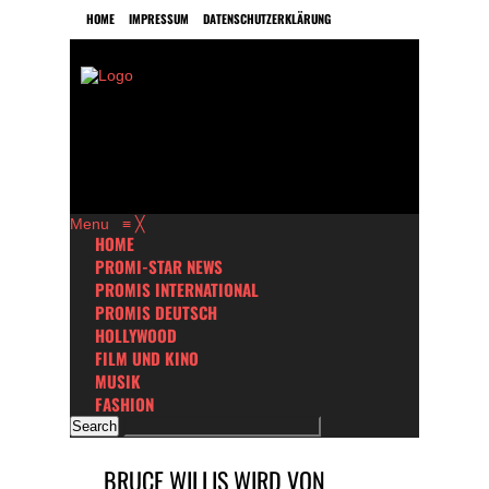
HOME
IMPRESSUM
DATENSCHUTZERKLÄRUNG
Menu
≡
╳
HOME
PROMI-STAR NEWS
PROMIS INTERNATIONAL
PROMIS DEUTSCH
HOLLYWOOD
FILM UND KINO
MUSIK
FASHION
BRUCE WILLIS WIRD VON